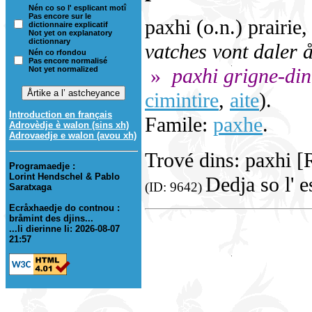
Nén co so l' esplicant motî
Pas encore sur le
paxhi (o.n.) prairie
dictionnaire explicatif
Not yet on explanatory
dictionnary
vatches vont daler å
Nén co rfondou
Pas encore normalisé
»
paxhi grigne-din
Not yet normalized
cimintire
,
aite
).
Introduction en français
Famile:
paxhe
.
Adrovèdje è walon (sins xh)
Adrovaedje e walon (avou xh)
Trové dins: paxhi [
Programaedje :
Lorint Hendschel & Pablo
Dedja so l' 
(ID: 9642)
Saratxaga
Ecråxhaedje do contnou :
bråmint des djins...
...li dierinne li: 2026-08-07
21:57