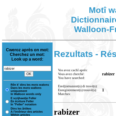
Motî w
Dictionnair
Walloon-F
Cweroz après on mot:
Rezultats - Rés
Cherchez un mot:
Look up a word:
Vos avoz cachî après:
rabizer
Vous avez cherché:
You have searched:
Rén k' dins les mots walons
Eredjistrumint(s) di trové(s):
Dans les mots wallons
1
Enregistrement(s) trouvé(s):
uniquement
Matches:
In Walloon words only
E scrijhaedje Feller
En écriture Feller
In "Feller" notation
Dins les årtikes
rabizer
A l'intérieur des articles
Within articles