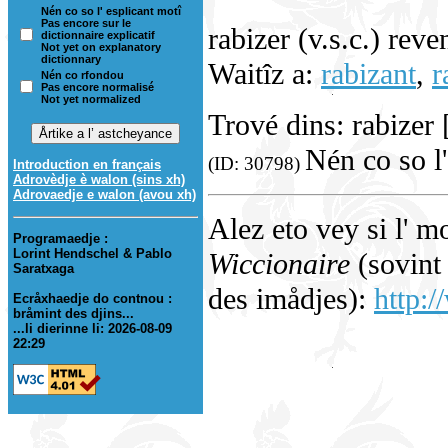
Nén co so l' esplicant motî
Pas encore sur le
rabizer (v.s.c.) reve
dictionnaire explicatif
Not yet on explanatory
dictionnary
Waitîz a:
rabizant
,
r
Nén co rfondou
Pas encore normalisé
Not yet normalized
Trové dins: rabizer
Nén co so l'
(ID: 30798)
Introduction en français
Adrovèdje è walon (sins xh)
Adrovaedje e walon (avou xh)
Alez eto vey si l' m
Programaedje :
Lorint Hendschel & Pablo
Wiccionaire
(sovint 
Saratxaga
des imådjes):
http:/
Ecråxhaedje do contnou :
bråmint des djins...
...li dierinne li: 2026-08-09
22:29