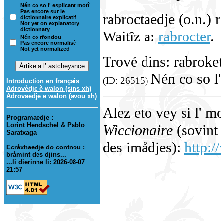
Nén co so l' esplicant motî
Pas encore sur le
rabroctaedje (o.n.) 
dictionnaire explicatif
Not yet on explanatory
dictionnary
Waitîz a:
rabrocter
.
Nén co rfondou
Pas encore normalisé
Not yet normalized
Trové dins: rabroke
Nén co so l'
(ID: 26515)
Introduction en français
Adrovèdje è walon (sins xh)
Adrovaedje e walon (avou xh)
Alez eto vey si l' m
Programaedje :
Lorint Hendschel & Pablo
Wiccionaire
(sovint 
Saratxaga
des imådjes):
http:/
Ecråxhaedje do contnou :
bråmint des djins...
...li dierinne li: 2026-08-07
21:57