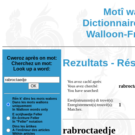
Motî w
Dictionnair
Walloon-F
Cweroz après on mot:
Rezultats - Rés
Cherchez un mot:
Look up a word:
Vos avoz cachî après:
rabroct
Vous avez cherché:
You have searched:
Rén k' dins les mots walons
Eredjistrumint(s) di trové(s):
Dans les mots wallons
1
Enregistrement(s) trouvé(s):
uniquement
Matches:
In Walloon words only
E scrijhaedje Feller
En écriture Feller
In "Feller" notation
Dins les årtikes
rabroctaedje
A l'intérieur des articles
Within articles