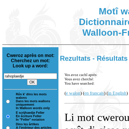
Motî w
Dictionnair
Walloon-F
Cweroz après on mot:
Rezultats - Résultats
Cherchez un mot:
Look up a word:
Vos avoz cachî après:
Vous avez cherché:
You have searched:
(
e walon
) (
en français
) (
in English
)
Rén k' dins les mots
walons
Dans les mots wallons
uniquement
In Walloon words only
E scrijhaedje Feller
Li mot cwerou 
En écriture Feller
In "Feller" notation
Dins les årtikes
A l'intérieur des articles