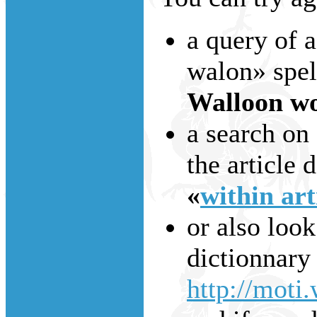
a query of 
walon» spell
Walloon wo
a search on
the article d
«
within art
or also look
dictionnary
http://moti