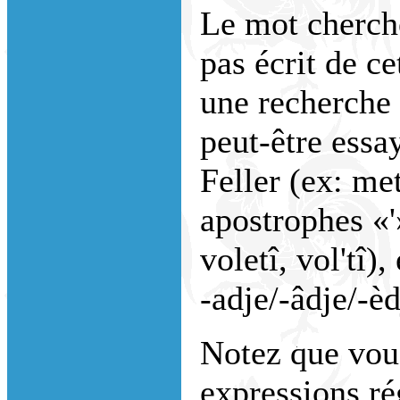
Le mot cherché
pas écrit de ce
une recherche
peut-être essa
Feller (ex: me
apostrophes «'
voletî, vol'tî)
-adje/-âdje/-èdj
Notez que vou
expressions ré