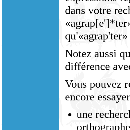
dans votre rec
«agrap[e']*ter
qu'«agrap'ter»
Notez aussi que
différence avec
Vous pouvez r
encore essayer
une recherc
orthographe