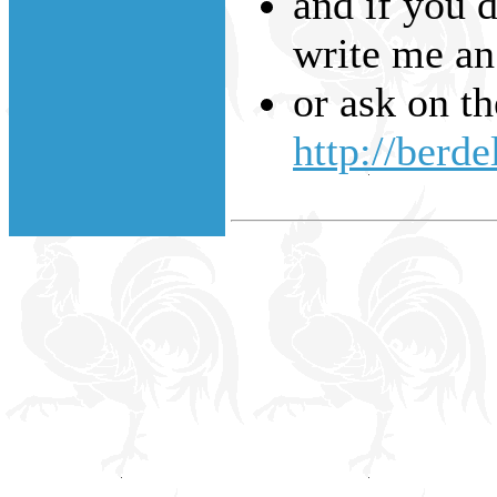
and if you d
write me an
or ask on t
http://berde