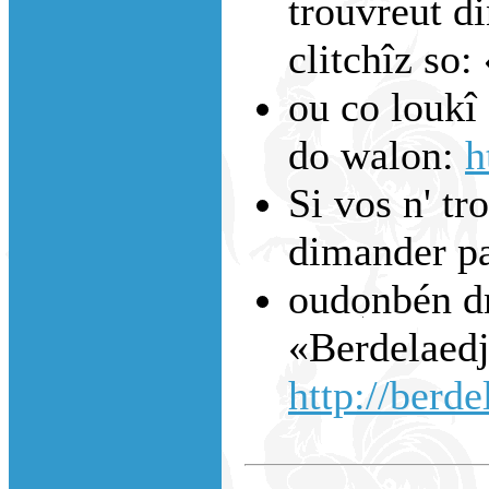
trouvreut di
clitchîz so:
ou co loukî 
do walon:
h
Si vos n' tr
dimander p
oudonbén dm
«Berdelaedj
http://berde