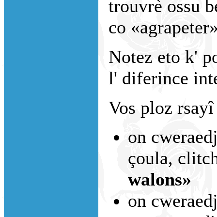
trouvrè ossu b
co «agrapeter»
Notez eto k' po
l' diferince int
Vos ploz rsayî
on cweraedj
çoula, clitc
walons»
on cweraedje