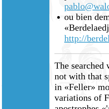
pablo@walo
ou bien dem
«Berdelaedj
http://berde
The searched w
not with that 
in «Feller» m
variations of 
apostrophes «'