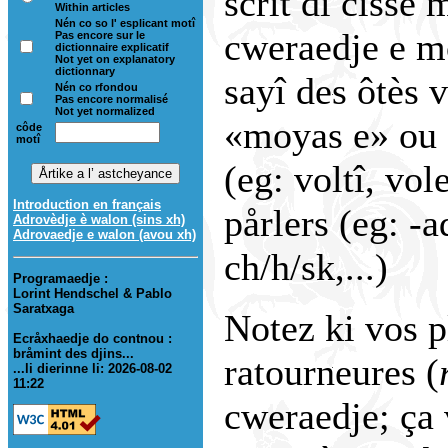
scrît di cisse 
Within articles
Nén co so l' esplicant motî
cweraedje e mô
Pas encore sur le
dictionnaire explicatif
Not yet on explanatory
dictionnary
sayî des ôtès 
Nén co rfondou
Pas encore normalisé
Not yet normalized
«moyas e» ou d
côde
motî
(eg: voltî, vole
Introduction en français
pårlers (eg: -a
Adrovèdje è walon (sins xh)
Adrovaedje e walon (avou xh)
ch/h/sk,...)
Programaedje :
Lorint Hendschel & Pablo
Saratxaga
Notez ki vos p
Ecråxhaedje do contnou :
bråmint des djins...
ratourneures (
...li dierinne li: 2026-08-02
11:22
cweraedje; ça 