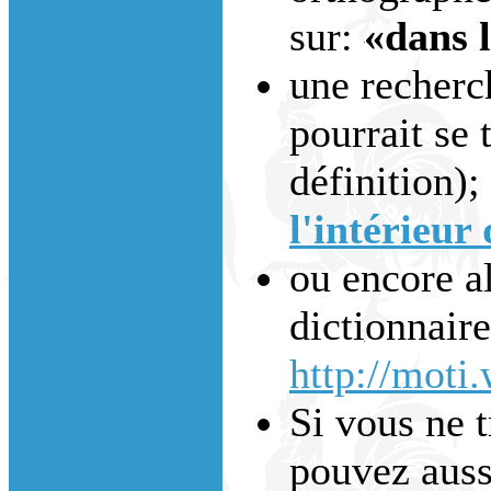
sur:
«dans 
une recherc
pourrait se 
définition);
l'intérieur 
ou encore al
dictionnaire
http://moti
Si vous ne 
pouvez auss