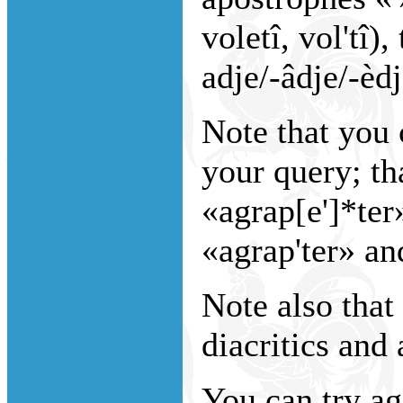
voletî, vol'tî),
adje/-âdje/-èdje
Note that you
your query; th
«agrap[e']*ter
«agrap'ter» an
Note also that 
diacritics and 
You can try ag