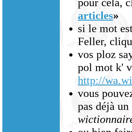
pour cela, c
articles
»
si le mot es
Feller, cliq
vos ploz say
pol mot k' 
http://wa.wi
vous pouvez 
pas déjà un 
wictionnair
ou bien fai