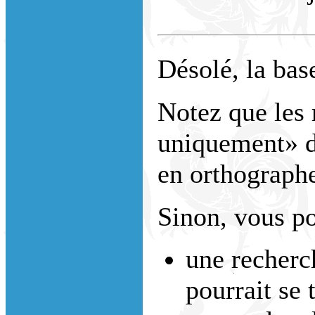
Désolé, la bas
Notez que les 
uniquement» do
en orthograph
Sinon, vous po
une recherc
pourrait se 