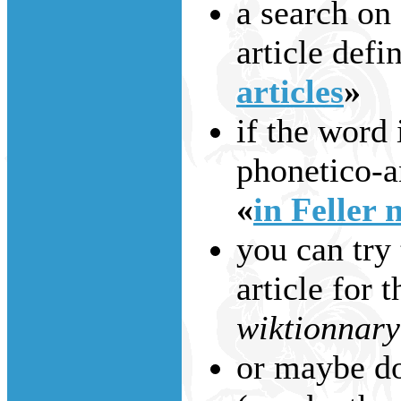
a search on
article defi
articles
»
if the word 
phonetico-an
«
in Feller 
you can try 
article for 
wiktionnary
or maybe do