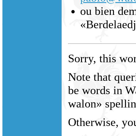
ou bien dem
«Berdelaed
Sorry, this wor
Note that que
be words in W
walon» spellin
Otherwise, you