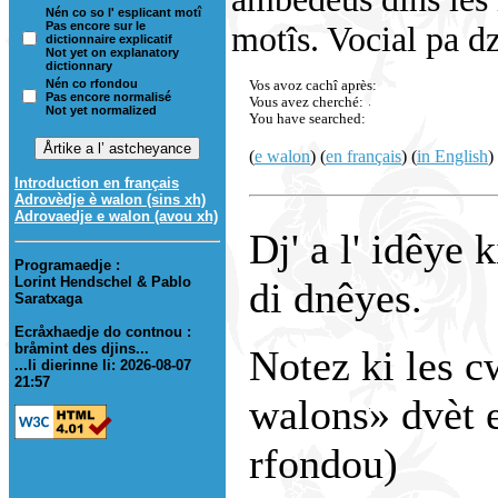
Nén co so l' esplicant motî
Pas encore sur le
motîs. Vocial pa dzo
dictionnaire explicatif
Not yet on explanatory
dictionnary
Nén co rfondou
Vos avoz cachî après:
Pas encore normalisé
Vous avez cherché:
Not yet normalized
You have searched:
(
e walon
) (
en français
) (
in English
)
Introduction en français
Adrovèdje è walon (sins xh)
Adrovaedje e walon (avou xh)
Dj' a l' idêye 
Programaedje :
Lorint Hendschel & Pablo
di dnêyes.
Saratxaga
Ecråxhaedje do contnou :
bråmint des djins...
Notez ki les c
...li dierinne li: 2026-08-07
21:57
walons» dvèt e
rfondou)