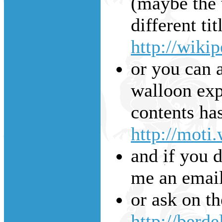
(maybe the w
different tit
http://wiki
or you can a
walloon expl
contents has
http://moti
and if you d
me an emai
or ask on t
http://berde