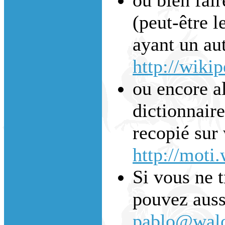
(peut-être l
ayant un aut
http://wiki
ou encore a
dictionnaire
recopié sur 
http://moti
Si vous ne 
pouvez auss
pablo@walo