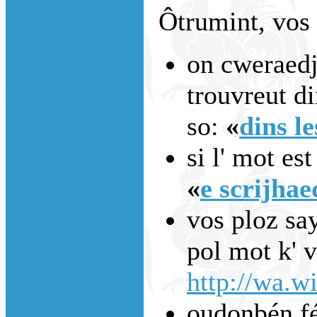
Ôtrumint, vos 
on cweraedje
trouvreut di
so:
«
dins le
si l' mot est
«
e scrijhae
vos ploz say
pol mot k' 
http://wa.wi
oudonbén fé