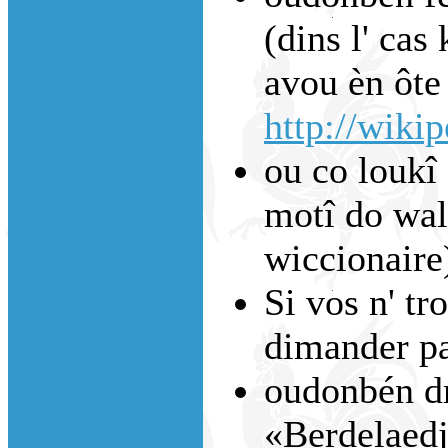
(dins l' cas 
avou èn ôte 
http://wiki
ou co loukî 
motî do walo
wiccionaire
Si vos n' tr
dimander p
oudonbén dm
«Berdelaed