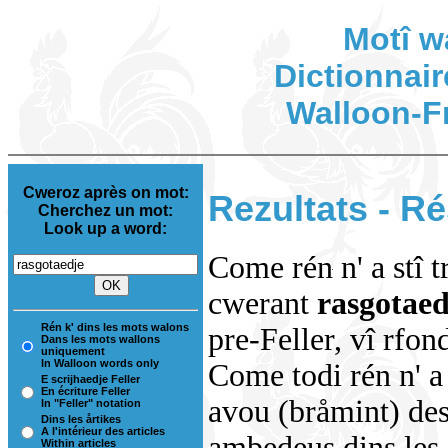
Motî w
Dictionnair
Walloon-F
Cweroz après on mot:
Rezultats - Ré
Cherchez un mot:
Look up a word:
Come rén n' a stî t
cwerant
rasgotae
Rén k' dins les mots walons
pre-Feller, vî rfon
Dans les mots wallons
uniquement
In Walloon words only
Come todi rén n' a 
E scrijhaedje Feller
En écriture Feller
avou (bråmint) des
In "Feller" notation
Dins les årtikes
A l'intérieur des articles
ambedeus dins les i
Within articles