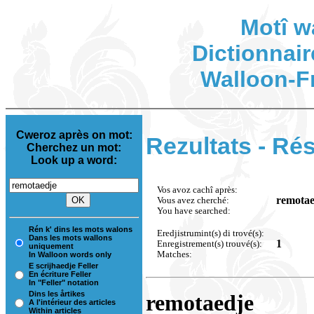
Motî w
Dictionnair
Walloon-F
Cweroz après on mot:
Rezultats - Rés
Cherchez un mot:
Look up a word:
Vos avoz cachî après:
remotae
Vous avez cherché:
You have searched:
Rén k' dins les mots walons
Eredjistrumint(s) di trové(s):
Dans les mots wallons
1
Enregistrement(s) trouvé(s):
uniquement
Matches:
In Walloon words only
E scrijhaedje Feller
En écriture Feller
In "Feller" notation
Dins les årtikes
remotaedje
A l'intérieur des articles
Within articles