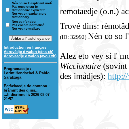
Nén co so l' esplicant motî
Pas encore sur le
remotaedje (o.n.) a
dictionnaire explicatif
Not yet on explanatory
dictionnary
Nén co rfondou
Trové dins: rèmotâd
Pas encore normalisé
Not yet normalized
Nén co so l'
(ID: 32992)
Introduction en français
Adrovèdje è walon (sins xh)
Alez eto vey si l' m
Adrovaedje e walon (avou xh)
Wiccionaire
(sovint 
Programaedje :
Lorint Hendschel & Pablo
des imådjes):
http:/
Saratxaga
Ecråxhaedje do contnou :
bråmint des djins...
...li dierinne li: 2026-08-07
21:57