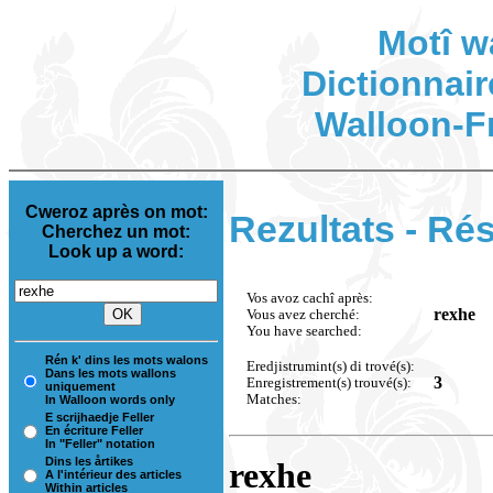
Motî w
Dictionnair
Walloon-F
Cweroz après on mot:
Rezultats - Rés
Cherchez un mot:
Look up a word:
Vos avoz cachî après:
rexhe
Vous avez cherché:
You have searched:
Rén k' dins les mots walons
Eredjistrumint(s) di trové(s):
Dans les mots wallons
3
Enregistrement(s) trouvé(s):
uniquement
Matches:
In Walloon words only
E scrijhaedje Feller
En écriture Feller
In "Feller" notation
Dins les årtikes
rexhe
A l'intérieur des articles
Within articles