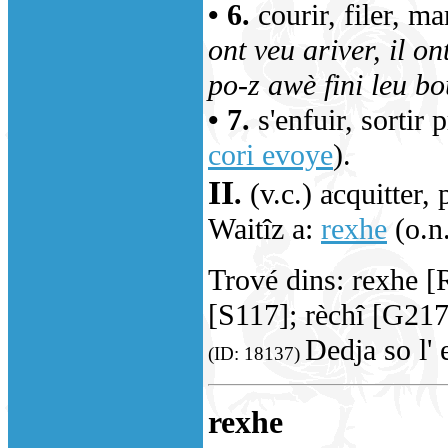
• 6.
courir, filer, m
ont veu ariver, il on
po-z awè fini leu b
• 7.
s'enfuir, sortir 
cori evoye
).
II
.
(v.c.) acquitter,
Waitîz a:
rexhe
(o.n
Trové dins: rexhe [
[S117]; rèchî [G21
Dedja so l' 
(ID: 18137)
rexhe