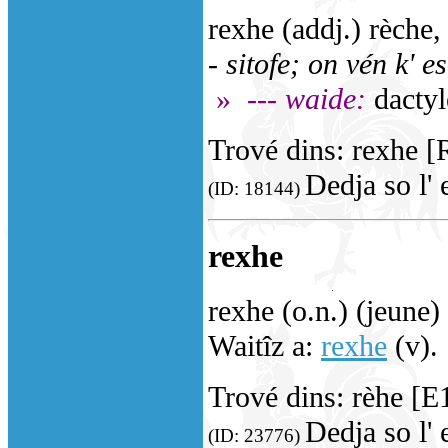
rexhe (addj.) rèche
- sitofe; on vén k' es
»
--- waide:
dactyl
Trové dins: rexhe [
Dedja so l' 
(ID: 18144)
rexhe
rexhe (o.n.) (jeune)
Waitîz a:
rexhe
(v).
Trové dins: rèhe [E
Dedja so l' 
(ID: 23776)