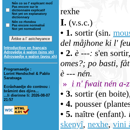
Nén co so l' esplicant motî
Pas encore sur le
rexhe
dictionnaire explicatif
Not yet on explanatory
dictionnary
I
.
(v.s.c.)
Nén co rfondou
Pas encore normalisé
Not yet normalized
• 1.
sortir (sin.
mous
del måjhone ki l' fe
Introduction en français
• 2.
è ---:
s'en sortir
Adrovèdje è walon (sins xh)
Adrovaedje e walon (avou xh)
omes?; po basti, fåt
Programaedje :
è --- nén.
Lorint Hendschel & Pablo
Saratxaga
»
i n' fwait nén a-z
Ecråxhaedje do contnou :
bråmint des djins...
• 3.
sortir (en boite)
...li dierinne li: 2026-08-07
21:57
• 4.
pousser (plantes
• 5.
naître (enfant).
skepyî
,
nexhe
,
vini