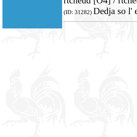
rtcheûd [O4] / rtch
Dedja so l' 
(ID: 31282)