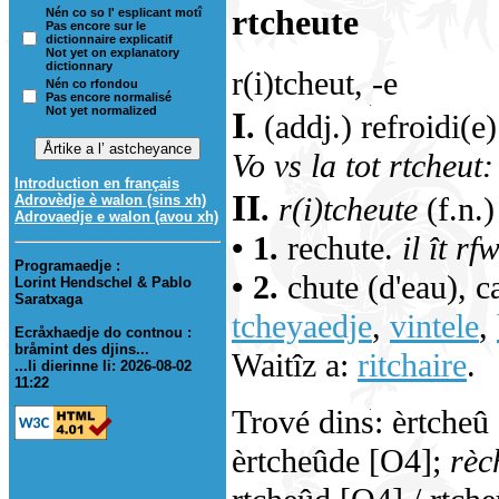
rtcheute
Nén co so l' esplicant motî
Pas encore sur le
dictionnaire explicatif
Not yet on explanatory
dictionnary
r(i)tcheut, -e
Nén co rfondou
Pas encore normalisé
Not yet normalized
I
.
(addj.) refroidi(e)
Vo vs la tot rtcheut:
Introduction en français
II
.
r(i)tcheute
(f.n.)
Adrovèdje è walon (sins xh)
Adrovaedje e walon (avou xh)
• 1.
rechute.
il ît r
Programaedje :
• 2.
chute (d'eau), 
Lorint Hendschel & Pablo
Saratxaga
tcheyaedje
,
vintele
,
Ecråxhaedje do contnou :
bråmint des djins...
Waitîz a:
ritchaire
.
...li dierinne li: 2026-08-02
11:22
Trové dins: èrtcheû 
èrtcheûde [O4];
rèc