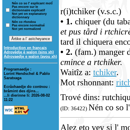
Nén co so l' esplicant motî
Pas encore sur le
r(i)tchiker (v.s.c.)
dictionnaire explicatif
Not yet on explanatory
dictionnary
• 1.
chiquer (du tab
Nén co rfondou
Pas encore normalisé
et pus tård i rtchicr
Not yet normalized
tard il chiquera enc
Introduction en français
• 2.
(fam.) manger d
Adrovèdje è walon (sins xh)
Adrovaedje e walon (avou xh)
cmince a rtchiker.
Programaedje :
Waitîz a:
tchiker
.
Lorint Hendschel & Pablo
Saratxaga
Mot rshonnant:
ritc
Ecråxhaedje do contnou :
bråmint des djins...
Trové dins: rutchiq
...li dierinne li: 2026-08-02
11:22
Nén co so l'
(ID: 36422)
Alez eto vey si l' m