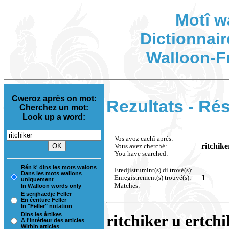
Motî w
Dictionnair
Walloon-F
Cweroz après on mot:
Rezultats - Rés
Cherchez un mot:
Look up a word:
Vos avoz cachî après:
ritchike
Vous avez cherché:
You have searched:
Rén k' dins les mots walons
Eredjistrumint(s) di trové(s):
Dans les mots wallons
1
Enregistrement(s) trouvé(s):
uniquement
Matches:
In Walloon words only
E scrijhaedje Feller
En écriture Feller
In "Feller" notation
Dins les årtikes
ritchiker u ertchi
A l'intérieur des articles
Within articles