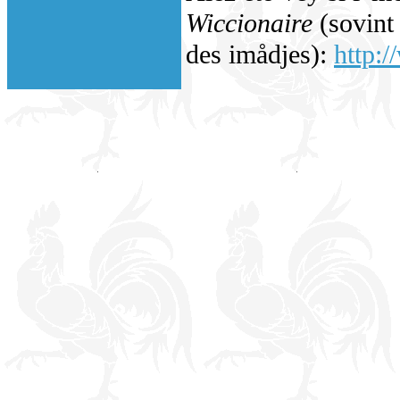
Wiccionaire
(sovint 
des imådjes):
http:/