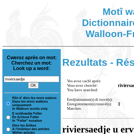
Motî w
Dictionnair
Walloon-F
Cweroz après on mot:
Rezultats - Rés
Cherchez un mot:
Look up a word:
Vos avoz cachî après:
riviersa
Vous avez cherché:
You have searched:
Rén k' dins les mots walons
Eredjistrumint(s) di trové(s):
Dans les mots wallons
1
Enregistrement(s) trouvé(s):
uniquement
Matches:
In Walloon words only
E scrijhaedje Feller
En écriture Feller
In "Feller" notation
Dins les årtikes
riviersaedje u erv
A l'intérieur des articles
Within articles