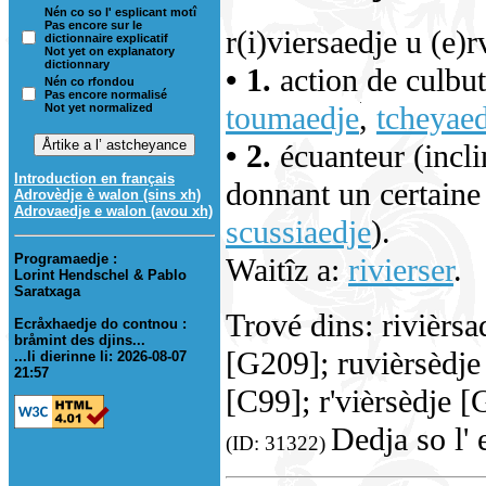
Nén co so l' esplicant motî
Pas encore sur le
r(i)viersaedje u (e)r
dictionnaire explicatif
Not yet on explanatory
dictionnary
• 1.
action de culbut
Nén co rfondou
Pas encore normalisé
toumaedje
,
tcheyaed
Not yet normalized
• 2.
écuanteur (incli
Introduction en français
donnant un certaine
Adrovèdje è walon (sins xh)
Adrovaedje e walon (avou xh)
scussiaedje
).
Programaedje :
Waitîz a:
rivierser
.
Lorint Hendschel & Pablo
Saratxaga
Trové dins: rivièrsa
Ecråxhaedje do contnou :
bråmint des djins...
[G209]; ruvièrsèdje 
...li dierinne li: 2026-08-07
21:57
[C99]; r'vièrsèdje 
Dedja so l' 
(ID: 31322)