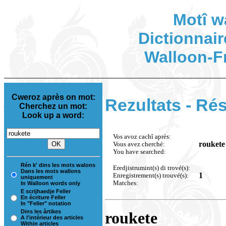
Motî w
Dictionnair
Walloon-F
Cweroz après on mot:
Rezultats - Rés
Cherchez un mot:
Look up a word:
Vos avoz cachî après:
roukete
Vous avez cherché:
You have searched:
Rén k' dins les mots walons
Eredjistrumint(s) di trové(s):
Dans les mots wallons
1
Enregistrement(s) trouvé(s):
uniquement
Matches:
In Walloon words only
E scrijhaedje Feller
En écriture Feller
In "Feller" notation
Dins les årtikes
roukete
A l'intérieur des articles
Within articles