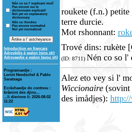
Nén co so l' esplicant motî
Pas encore sur le
roukete (f.n.) petite
dictionnaire explicatif
Not yet on explanatory
dictionnary
terre durcie.
Nén co rfondou
Pas encore normalisé
Mot rshonnant:
rok
Not yet normalized
Trové dins: rukète 
Introduction en français
Adrovèdje è walon (sins xh)
Nén co so l' 
Adrovaedje e walon (avou xh)
(ID: 8711)
Programaedje :
Lorint Hendschel & Pablo
Alez eto vey si l' m
Saratxaga
Wiccionaire
(sovint 
Ecråxhaedje do contnou :
bråmint des djins...
des imådjes):
http:/
...li dierinne li: 2026-08-02
11:22