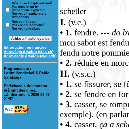
Nén co so l' esplicant motî
Pas encore sur le
schetler
dictionnaire explicatif
Not yet on explanatory
dictionnary
I
.
(v.c.)
Nén co rfondou
Pas encore normalisé
Not yet normalized
• 1.
fendre.
--- do b
mon sabot est fend
Introduction en français
fendu notre pommie
Adrovèdje è walon (sins xh)
Adrovaedje e walon (avou xh)
• 2.
réduire en morc
Programaedje :
II
.
(v.s.c.)
Lorint Hendschel & Pablo
Saratxaga
• 1.
se fissurer, se fê
Ecråxhaedje do contnou :
bråmint des djins...
• 2.
se fendre en for
...li dierinne li: 2026-08-07
21:57
• 3.
casser, se rompr
exemple). (en parlan
• 4.
casser.
ça a sche