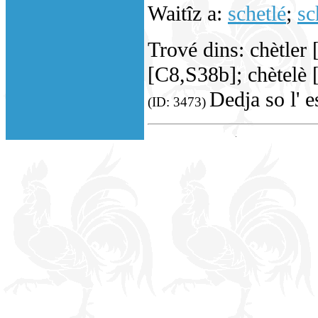
Waitîz a:
schetlé
;
sc
Trové dins: chètler 
[C8,S38b]; chètelè 
Dedja so l' 
(ID: 3473)