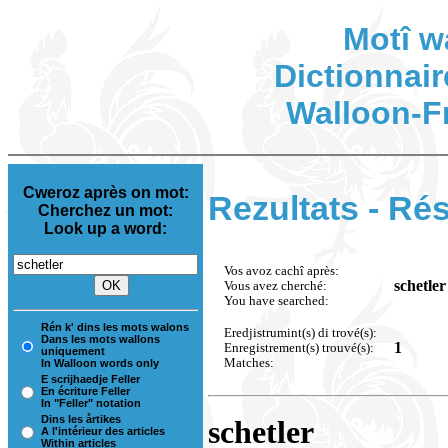
Motî w
Dictionnair
Walloon-F
Cweroz après on mot:
Rezultats - Rés
Cherchez un mot:
Look up a word:
Vos avoz cachî après:
schetler
Vous avez cherché:
You have searched:
Rén k' dins les mots walons
Eredjistrumint(s) di trové(s):
Dans les mots wallons
1
Enregistrement(s) trouvé(s):
uniquement
Matches:
In Walloon words only
E scrijhaedje Feller
En écriture Feller
In "Feller" notation
Dins les årtikes
schetler
A l'intérieur des articles
Within articles