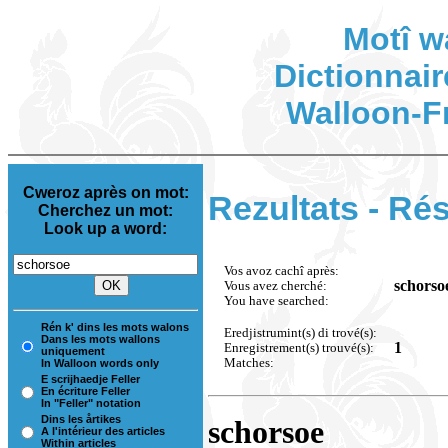
Motî w
Dictionnair
Walloon-F
Cweroz après on mot:
Rezultats - Rés
Cherchez un mot:
Look up a word:
Vos avoz cachî après:
schorso
Vous avez cherché:
You have searched:
Rén k' dins les mots walons
Eredjistrumint(s) di trové(s):
Dans les mots wallons
1
Enregistrement(s) trouvé(s):
uniquement
Matches:
In Walloon words only
E scrijhaedje Feller
En écriture Feller
In "Feller" notation
Dins les årtikes
schorsoe
A l'intérieur des articles
Within articles