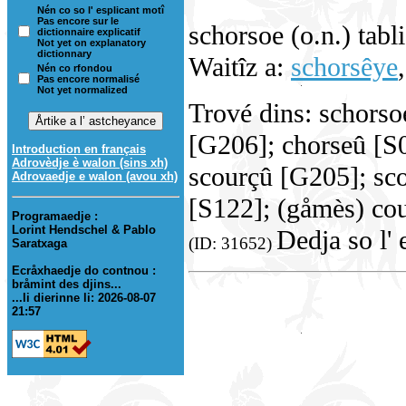
Nén co so l' esplicant motî
Pas encore sur le
schorsoe (o.n.) tabli
dictionnaire explicatif
Not yet on explanatory
dictionnary
Waitîz a:
schorsêye
Nén co rfondou
Pas encore normalisé
Not yet normalized
Trové dins: schors
[G206]; chorseû [S
Introduction en français
Adrovèdje è walon (sins xh)
scourçû [G205]; sc
Adrovaedje e walon (avou xh)
[S122]; (gåmès) co
Programaedje :
Lorint Hendschel & Pablo
Dedja so l' 
(ID: 31652)
Saratxaga
Ecråxhaedje do contnou :
bråmint des djins...
...li dierinne li: 2026-08-07
21:57