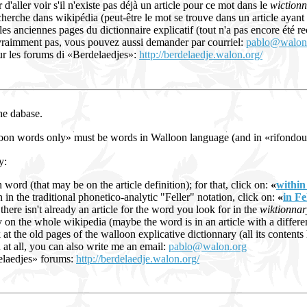
d'aller voir s'il n'existe pas déjà un article pour ce mot dans le
wictionn
cherche dans wikipédia (peut-être le mot se trouve dans un article ayant 
 les anciennes pages du dictionnaire explicatif (tout n'a pas encore été r
vraimment pas, vous pouvez aussi demander par courriel:
pablo@walon
r les forums di «Berdelaedjes»:
http://berdelaedje.walon.org/
the dabase.
loon words only» must be words in Walloon language (and in «rifondou
y:
 word (that may be on the article definition); for that, click on:
«
within 
n in the traditional phonetico-analytic "Feller" notation, click on:
«
in Fe
 there isn't already an article for the word you look for in the
wiktionnar
on the whole wikipedia (maybe the word is in an article with a different
 at the old pages of the walloon explicative dictionnary (all its content
d at all, you can also write me an email:
pablo@walon.org
elaedjes» forums:
http://berdelaedje.walon.org/