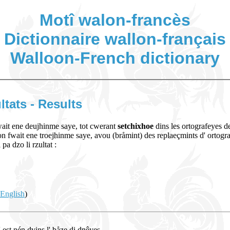
Motî walon-francès
Dictionnaire wallon-français
Walloon-French dictionary
ltats - Results
fwait ene deujhinme saye, tot cwerant
setchixhoe
dins les ortografeyes de
 on fwait ene troejhinme saye, avou (bråmint) des replaeçmints d' ortogra
pa dzo li rzultat :
 English
)
n' est nén dvins l' båze di dnêyes.