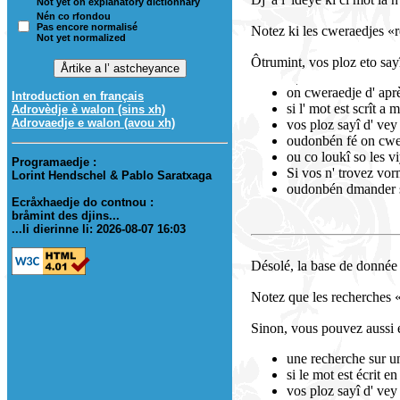
Not yet on explanatory dictionnary
Nén co rfondou
Pas encore normalisé
Notez ki les cweraedjes «r
Not yet normalized
Ôtrumint, vos ploz eto say
on cweraedje d' après
Introduction en français
si l' mot est scrît a 
Adrovèdje è walon (sins xh)
Adrovaedje e walon (avou xh)
vos ploz sayî d' vey 
oudonbén fé on cwerae
ou co loukî so les vi
Programaedje :
Si vos n' trovez vo
Lorint Hendschel & Pablo Saratxaga
oudonbén dmander s
Ecråxhaedje do contnou :
bråmint des djins...
...li dierinne li: 2026-08-07 16:03
Désolé, la base de donnée 
Notez que les recherches 
Sinon, vous pouvez aussi 
une recherche sur un 
si le mot est écrit e
vos ploz sayî d' vey 