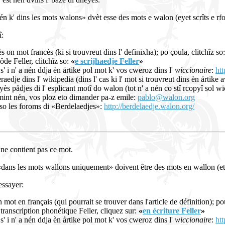
én k' dins les mots walons» dvèt esse des mots e walon (eyet scrîts e r
î:
 on mot francès (ki si trouvreut dins l' definixha); po çoula, clitchîz so
môde Feller, clitchîz so:
«
e scrijhaedje Feller
»
s' i n' a nén ddja èn årtike pol mot k' vos cweroz dins l'
wiccionaire
:
htt
dje dins l' wikipedia (dins l' cas ki l' mot si trouvreut dins èn årtike a
yès pådjes di l' esplicant motî do walon (tot n' a nén co stî rcopyî sol w
rmint nén, vos ploz eto dimander pa-z emile:
pablo@walon.org
o les foroms di «Berdelaedjes»:
http://berdelaedje.walon.org/
ne contient pas ce mot.
«dans les mots wallons uniquement» doivent être des mots en wallon (e
essayer:
mot en français (qui pourrait se trouver dans l'article de définition); po
n transcription phonétique Feller, cliquez sur:
«
en écriture Feller
»
s' i n' a nén ddja èn årtike pol mot k' vos cweroz dins l'
wiccionaire
:
htt