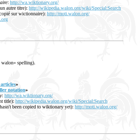
aire
:
http://wa.wiktionary.org/
un autre titre):
http://wikipedia.walon.org/wiki/Special:Search
ecopié sur wictionnaire):
http://moti.walon.org/
.org
 walon» spelling).
articles
»
ller notation
»
y
:
http://wa.wiktionary.org/
 title):
http://wikipedia.walon.org/wiki/Special:Search
s hasn't been copied to wiktionary yet):
http://moti.walon.org/