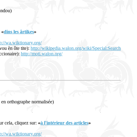
fondou)
:
«
dins les årtikes
»
p://wa.wiktionary.org/
vou èn ôte tite):
http://wikipedia.walon.org/wiki/Special:Search
iccionaire):
http://moti.walon.org/
t en orthographe normalisée)
ur cela, cliquez sur:
«
à l'intérieur des articles
»
p://wa.wiktionary.org/