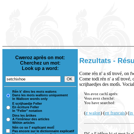
Cweroz après on mot:
Rezultats - Résu
Cherchez un mot:
Look up a word:
Come rén n' a stî trové, on 
Come todi rén n' a stî trové,
scrijhaedjes des motîs. Vocial 
Rén k' dins les mots walons
Vos avoz cachî après:
Dans les mots wallons uniquement
Vous avez cherché:
In Walloon words only
You have searched:
E scrijhaedje Feller
En écriture Feller
In "Feller" notation
(
e walon
) (
en français
) (
in
Dins les årtikes
A l'intérieur des articles
Within articles
Nén co so l' esplicant motî
Pas encore sur le dictionnaire explicatif
Dj' a l' idêye ki ci mot la 