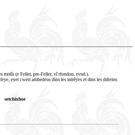
s motîs (e Feller, pre-Feller, vî rfondou, evnd.).
feye, eyet cweri ambedeus dins les intrêyes et dins les diferins
setchixhoe