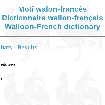
Motî walon-francès
Dictionnaire wallon-français
Walloon-French dictionary
ltats - Results
setchreye
1