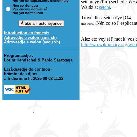
Not yet on explanatory dictionnary
setchreye (f.n.) sécherie.
èm g
Nén co rfondou
Waitîz a:
setchi
.
Pas encore normalisé
Not yet normalized
Trové dins: sètch'rîye [O4]
Nén co so l' esplican
(ID: 30567)
Introduction en français
Adrovèdje è walon (sins xh)
Alez eto vey si l' mot k' vos
Adrovaedje e walon (avou xh)
http://wa.wiktionary.org/wiki
Programaedje :
Lorint Hendschel & Pablo Saratxaga
Ecråxhaedje do contnou :
bråmint des djins...
...li dierinne li: 2026-08-02 11:22