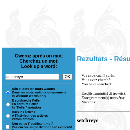
Cweroz après on mot:
Rezultats - Résu
Cherchez un mot:
Look up a word:
Vos avoz cachî après:
Vous avez cherché:
You have searched:
Rén k' dins les mots walons
Dans les mots wallons uniquement
Eredjistrumint(s) di trové(s):
In Walloon words only
Enregistrement(s) trouvé(s):
E scrijhaedje Feller
Matches:
En écriture Feller
In "Feller" notation
Dins les årtikes
A l'intérieur des articles
Within articles
setchreye
Nén co so l' esplicant motî
Pas encore sur le dictionnaire explicatif