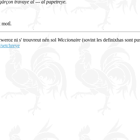
årçon travaye al --- al papetreye.
t motî.
 cweroz ni s' trouvreut nén sol
Wiccionaire
(sovint les definixhas sont pus
/setchreye