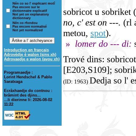
Nén co so l' esplicant motî
Pas encore sur le
sobricot u sobriket 
dictionnaire explicatif
Not yet on explanatory
dictionnary
no, c' est on ---.
(rl 
Nén co rfondou
Pas encore normalisé
metou,
spot
).
Not yet normalized
»
lomer do --- di:
s
Introduction en français
Adrovèdje è walon (sins xh)
Trové dins: sobricot
Adrovaedje e walon (avou xh)
[E203,S109]; sobrik
Programaedje :
Lorint Hendschel & Pablo
Dedja so l' 
(ID: 1963)
Saratxaga
Ecråxhaedje do contnou :
bråmint des djins...
...li dierinne li: 2026-08-02
11:22