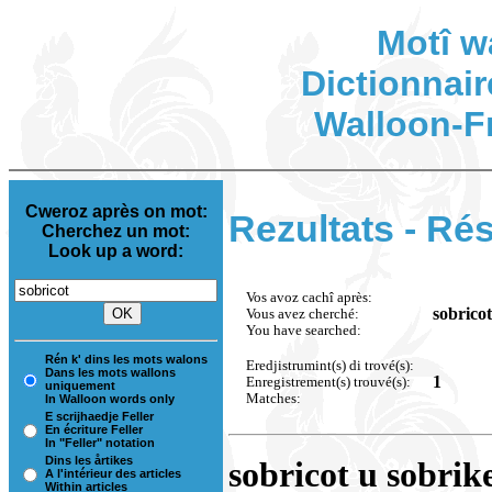
Motî w
Dictionnair
Walloon-F
Cweroz après on mot:
Rezultats - Rés
Cherchez un mot:
Look up a word:
Vos avoz cachî après:
sobricot
Vous avez cherché:
You have searched:
Rén k' dins les mots walons
Eredjistrumint(s) di trové(s):
Dans les mots wallons
1
Enregistrement(s) trouvé(s):
uniquement
Matches:
In Walloon words only
E scrijhaedje Feller
En écriture Feller
In "Feller" notation
Dins les årtikes
sobricot u sobrik
A l'intérieur des articles
Within articles