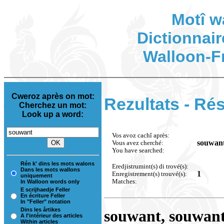
Motî w
Dictionnair
Walloon-F
Cweroz après on mot:
Rezultats - Rés
Cherchez un mot:
Look up a word:
Vos avoz cachî après:
souwan
Vous avez cherché:
You have searched:
Rén k' dins les mots walons
Eredjistrumint(s) di trové(s):
Dans les mots wallons
1
Enregistrement(s) trouvé(s):
uniquement
Matches:
In Walloon words only
E scrijhaedje Feller
En écriture Feller
In "Feller" notation
Dins les årtikes
souwant, souwan
A l'intérieur des articles
Within articles