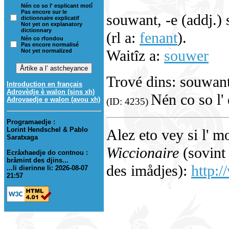
Nén co so l' esplicant motî
Pas encore sur le
souwant, -e (addj.)
dictionnaire explicatif
Not yet on explanatory
dictionnary
(rl a:
fenant
).
Nén co rfondou
Pas encore normalisé
Waitîz a:
souwer
Not yet normalized
Trové dins: souwant
Introduction en français
Adrovèdje è walon (sins xh)
Nén co so l' 
Adrovaedje e walon (avou xh)
(ID: 4235)
Programaedje :
Lorint Hendschel & Pablo
Alez eto vey si l' m
Saratxaga
Wiccionaire
(sovint 
Ecråxhaedje do contnou :
bråmint des djins...
des imådjes):
http:/
...li dierinne li: 2026-08-07
21:57