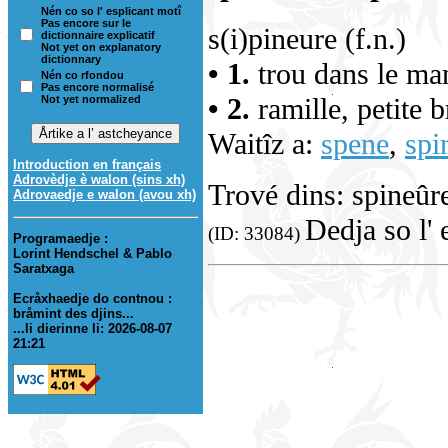
Nén co so l' esplicant motî
Pas encore sur le
s(i)pineure (f.n.)
dictionnaire explicatif
Not yet on explanatory
dictionnary
• 1.
trou dans le man
Nén co rfondou
Pas encore normalisé
• 2.
ramille, petite 
Not yet normalized
Waitîz a:
spene
,
spi
Introduction en français
Adrovèdje è walon (sins xh)
Trové dins: spineûr
Adrovaedje e walon (avou xh)
Dedja so l' 
(ID: 33084)
Programaedje :
Lorint Hendschel & Pablo
Saratxaga
Ecråxhaedje do contnou :
bråmint des djins...
...li dierinne li: 2026-08-07
21:21