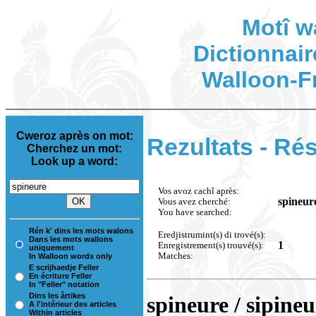
Motî w
Dictionnair
Walloon-F
Cweroz après on mot:
Rezultats - Rés
Cherchez un mot:
Look up a word:
Vos avoz cachî après:
spineur
Vous avez cherché:
You have searched:
Rén k' dins les mots walons
Eredjistrumint(s) di trové(s):
Dans les mots wallons
1
Enregistrement(s) trouvé(s):
uniquement
Matches:
In Walloon words only
E scrijhaedje Feller
En écriture Feller
In "Feller" notation
Dins les årtikes
spineure / sipine
A l'intérieur des articles
Within articles