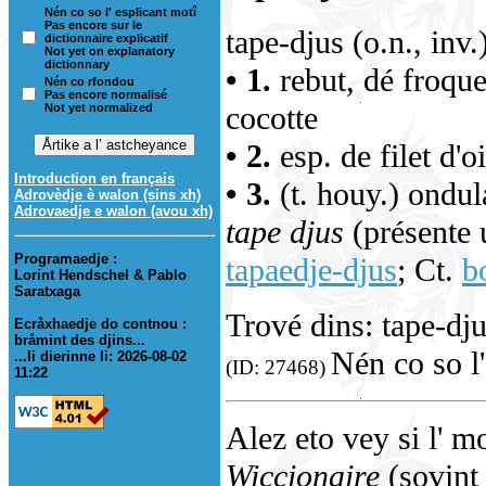
Nén co so l' esplicant motî
Pas encore sur le
tape-djus (o.n., inv.
dictionnaire explicatif
Not yet on explanatory
dictionnary
• 1.
rebut, dé froque
Nén co rfondou
Pas encore normalisé
cocotte
Not yet normalized
• 2.
esp. de filet d'o
Introduction en français
• 3.
(t. houy.) ondul
Adrovèdje è walon (sins xh)
Adrovaedje e walon (avou xh)
tape djus
(présente u
Programaedje :
tapaedje-djus
; Ct.
b
Lorint Hendschel & Pablo
Saratxaga
Trové dins: tape-dju
Ecråxhaedje do contnou :
bråmint des djins...
Nén co so l'
...li dierinne li: 2026-08-02
(ID: 27468)
11:22
Alez eto vey si l' m
Wiccionaire
(sovint 