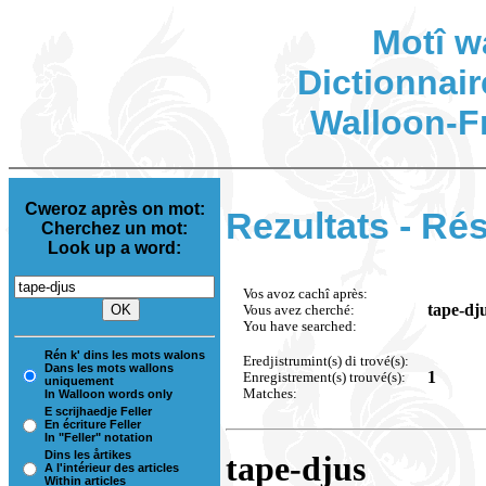
Motî w
Dictionnair
Walloon-F
Cweroz après on mot:
Rezultats - Rés
Cherchez un mot:
Look up a word:
Vos avoz cachî après:
tape-dj
Vous avez cherché:
You have searched:
Rén k' dins les mots walons
Eredjistrumint(s) di trové(s):
Dans les mots wallons
1
Enregistrement(s) trouvé(s):
uniquement
Matches:
In Walloon words only
E scrijhaedje Feller
En écriture Feller
In "Feller" notation
Dins les årtikes
tape-djus
A l'intérieur des articles
Within articles