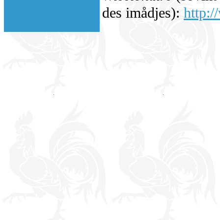
des imådjes):
http:/