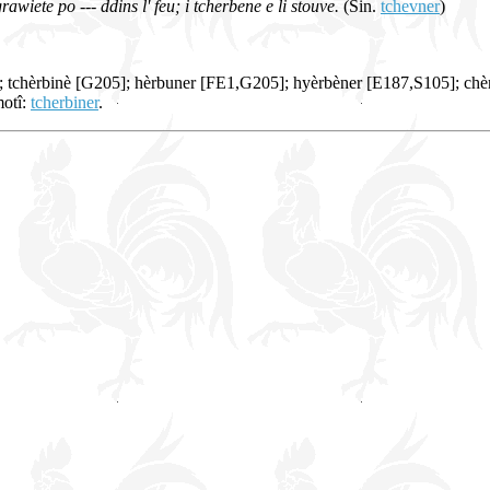
grawiete po --- ddins l' feu; i tcherbene e li stouve.
(Sin.
tchevner
)
]; tchèrbinè [G205]; hèrbuner [FE1,G205]; hyèrbèner [E187,S105]; ch
motî:
tcherbiner
.