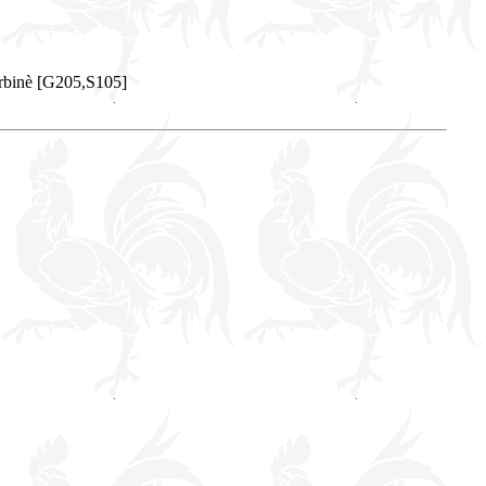
èrbinè [G205,S105]