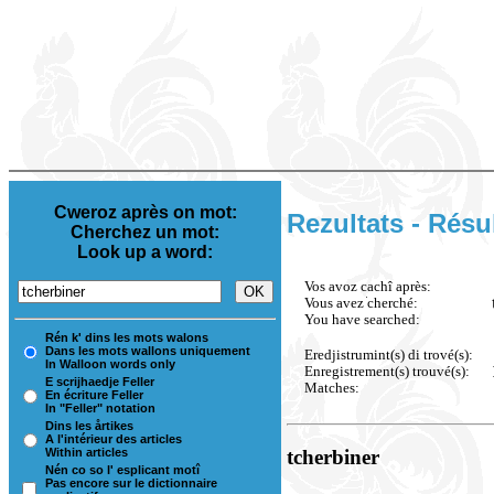
Cweroz après on mot:
Rezultats - Résu
Cherchez un mot:
Look up a word:
Vos avoz cachî après:
Vous avez cherché:
You have searched:
Rén k' dins les mots walons
Dans les mots wallons uniquement
Eredjistrumint(s) di trové(s):
In Walloon words only
Enregistrement(s) trouvé(s):
E scrijhaedje Feller
Matches:
En écriture Feller
In "Feller" notation
Dins les årtikes
A l'intérieur des articles
Within articles
tcherbiner
Nén co so l' esplicant motî
Pas encore sur le dictionnaire