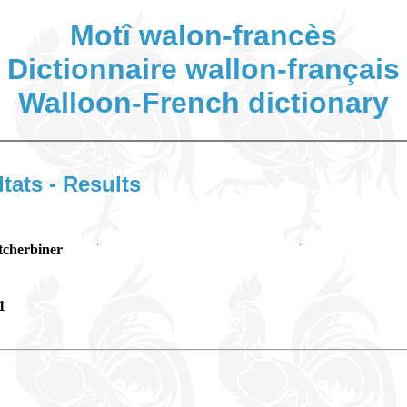
Motî walon-francès
Dictionnaire wallon-français
Walloon-French dictionary
ltats - Results
tcherbiner
1