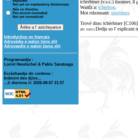
explicatif
tcherbiner (v.s.c.) tisonner.
li 
Not yet on explanatory dictionnary
Waitîz a:
tcherbon
.
Nén co rfondou
Mot rshonnant:
xherbiner
.
Pas encore normalisé
Not yet normalized
Trové dins: tchèrbiner [C106
Dedja so l' esplicant 
(ID: 31821)
Introduction en français
Adrovèdje è walon (sins xh)
Adrovaedje e walon (avou xh)
Programaedje :
Lorint Hendschel & Pablo Saratxaga
Ecråxhaedje do contnou :
bråmint des djins...
...li dierinne li: 2026-08-07 21:57