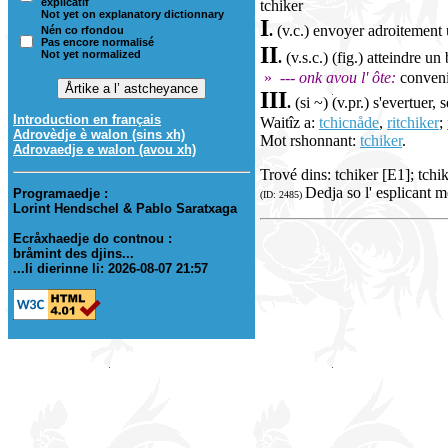
explicatif
tchiker
Not yet on explanatory dictionnary
I
.
(v.c.) envoyer adroitement u
Nén co rfondou
Pas encore normalisé
II
Not yet normalized
.
(v.s.c.) (fig.) atteindre u
»
--- onk avou l' ôte:
conveni
III
.
(si ~) (v.pr.) s'evertuer, 
Introduction en français
Waitîz a:
tchicnåde
,
ritchiker
;
Adrovèdje è walon (sins xh)
Mot rshonnant:
tchiker
.
Adrovaedje e walon (avou xh)
Trové dins: tchiker [E1]; tchi
Dedja so l' esplicant m
Programaedje :
(ID: 2485)
Lorint Hendschel & Pablo Saratxaga
Ecråxhaedje do contnou :
bråmint des djins...
...li dierinne li: 2026-08-07 21:57