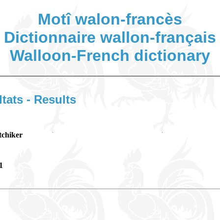
Motî walon-francès
Dictionnaire wallon-français
Walloon-French dictionary
ltats - Results
tchiker
1