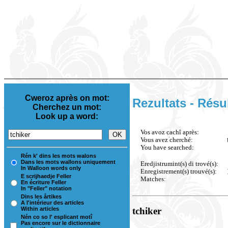
Cweroz après on mot:
Rezultats - Résu
Cherchez un mot:
Look up a word:
Vos avoz cachî après:
Vous avez cherché:
You have searched:
Rén k' dins les mots walons
Dans les mots wallons uniquement
Eredjistrumint(s) di trové(s):
In Walloon words only
Enregistrement(s) trouvé(s):
E scrijhaedje Feller
Matches:
En écriture Feller
In "Feller" notation
Dins les årtikes
A l'intérieur des articles
Within articles
tchiker
Nén co so l' esplicant motî
Pas encore sur le dictionnaire