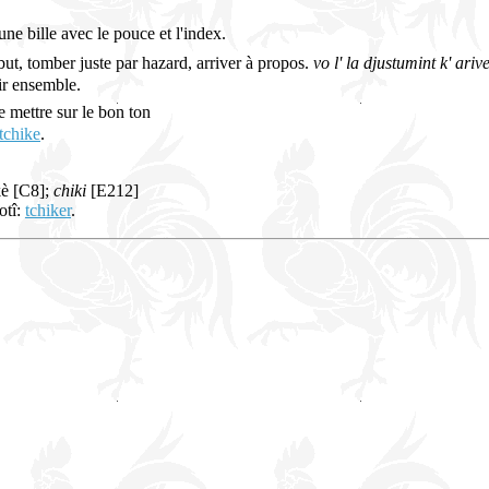
ne bille avec le pouce et l'index.
n but, tomber juste par hazard, arriver à propos.
vo l' la djustumint k' arive
r ensemble.
se mettre sur le bon ton
tchike
.
kè [C8];
chiki
[E212]
otî:
tchiker
.