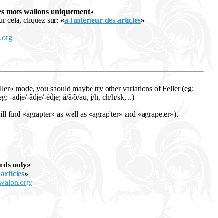
es mots wallons uniquement»
ur cela, cliquez sur:
«
à l'intérieur des articles
»
.org
ller» mode, you should maybe try other variations of Feller (eg:
: -adje/-âdje/-èdje; â/å/ô/au, j/h, ch/h/sk,...)
ll find «agrapter» as well as «agrap'ter» and «agrapeter»).
rds only»
articles
»
.walon.org/