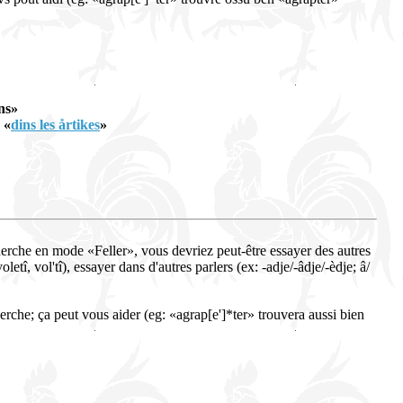
ns»
:
«
dins les årtikes
»
herche en mode «Feller», vous devriez peut-être essayer des autres
tî, vol'tî), essayer dans d'autres parlers (ex: -adje/-âdje/-èdje; â/
erche; ça peut vous aider (eg: «agrap[e']*ter» trouvera aussi bien