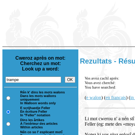
Cweroz après on mot:
Rezultats - Résu
Cherchez un mot:
Look up a word:
Vos avoz cachî après:
Vous avez cherché:
You have searched:
Rén k' dins les mots walons
Dans les mots wallons
(
e walon
) (
en français
) (
in
uniquement
In Walloon words only
E scrijhaedje Feller
En écriture Feller
In "Feller" notation
Li mot cwerou n' a nén stî
Dins les årtikes
Feller (eg: mete des «moyas 
A l'intérieur des articles
Within articles
Nén co so l' esplicant motî
Notez ki vos ploz eployî d