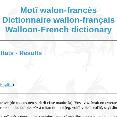
Motî walon-francès
Dictionnaire wallon-français
Walloon-French dictionary
ltats - Results
 English
)
 trové (do moens nén scrît di cisse manire la). Vos avoz fwait on cwerae
e» ou des faflotes «'» å mitan do mot (eg: voltî, voletî, vol'tî), sayî dins 
es erîleyès ratourneures (
regular expressions
) dins vosse cweraedje; ça 