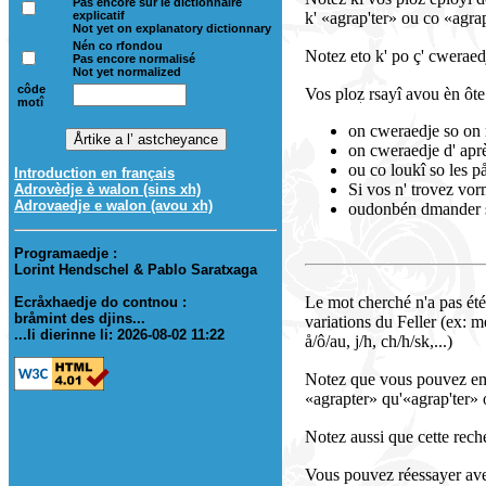
Pas encore sur le dictionnaire
k' «agrap'ter» ou co «agra
explicatif
Not yet on explanatory dictionnary
Nén co rfondou
Notez eto k' po ç' cweraedje
Pas encore normalisé
Not yet normalized
côde
Vos ploz rsayî avou èn ôte
motî
on cweraedje so on 
on cweraedje d' après
ou co loukî so les p
Introduction en français
Si vos n' trovez vo
Adrovèdje è walon (sins xh)
Adrovaedje e walon (avou xh)
oudonbén dmander s
Programaedje :
Lorint Hendschel & Pablo Saratxaga
Le mot cherché n'a pas été
Ecråxhaedje do contnou :
bråmint des djins...
variations du Feller (ex: m
...li dierinne li: 2026-08-02 11:22
å/ô/au, j/h, ch/h/sk,...)
Notez que vous pouvez emp
«agrapter» qu'«agrap'ter» 
Notez aussi que cette reche
Vous pouvez réessayer ave