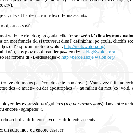
peter»).
 ci, i fwait l' diferince inte les diferins accints.
 mot, ou co sayî:
mot walon e rfondou; po çoula, clitchîz so:
«rén k' dins les mots walo
 on mot francès (ki si trouvreut dins l' definixha); po çoula, clitchîz so
ådjes di l' esplicant motî do walon:
http://moti.walon.org/
rmint nén, vos ploz eto dimander pa-z emile:
pablo@walon.org
o les foroms di «Berdelaedjes»:
http://berdelaedje.walon.org/
 trouvé (du moins pas écrit de cette manière-là). Vous avez fait une rec
ettre des «e muets» ou des apostrophes «'» au milieu du mot (ex: voltî, vole
loyer des expressions régulières (
regular expressions
) dans votre rech
ou encore «agrapeter»).
rche-ci fait la différence avec les différents accents.
c un autre mot, ou encore essayer: