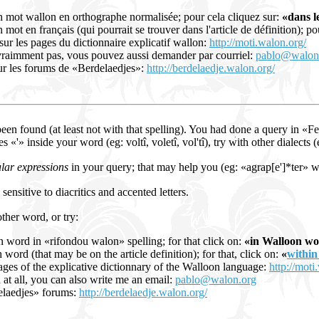
n mot wallon en orthographe normalisée; pour cela cliquez sur:
«dans l
mot en français (qui pourrait se trouver dans l'article de définition); po
 sur les pages du dictionnaire explicatif wallon:
http://moti.walon.org/
vraimment pas, vous pouvez aussi demander par courriel:
pablo@walon
r les forums de «Berdelaedjes»:
http://berdelaedje.walon.org/
en found (at least not with that spelling). You had done a query in «Fe
«'» inside your word (eg: voltî, voletî, vol'tî), try with other dialects (eg
lar expressions
in your query; that may help you (eg: «agrap[e']*ter» wi
 sensitive to diacritics and accented letters.
ther word, or try:
n word in «rifondou walon» spelling; for that click on:
«in Walloon wo
 word (that may be on the article definition); for that, click on:
«
within 
pages of the explicative dictionnary of the Walloon language:
http://moti
d at all, you can also write me an email:
pablo@walon.org
elaedjes» forums:
http://berdelaedje.walon.org/