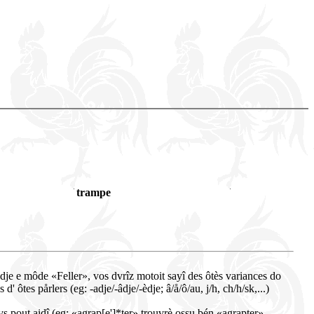
trampe
dje e môde «Feller», vos dvrîz motoit sayî des ôtès variances do
d' ôtes pårlers (eg: -adje/-âdje/-èdje; â/å/ô/au, j/h, ch/h/sk,...)
vs pout aidî (eg: «agrap[e']*ter» trouvrè ossu bén «agrapter»