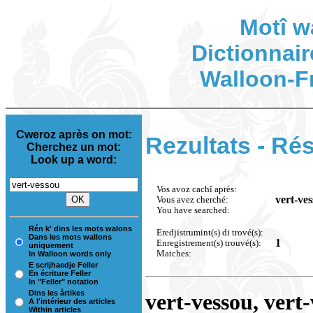
Motî w
Dictionnair
Walloon-F
Cweroz après on mot:
Rezultats - Rés
Cherchez un mot:
Look up a word:
Vos avoz cachî après:
vert-ve
Vous avez cherché:
You have searched:
Rén k' dins les mots walons
Eredjistrumint(s) di trové(s):
Dans les mots wallons
1
Enregistrement(s) trouvé(s):
uniquement
Matches:
In Walloon words only
E scrijhaedje Feller
En écriture Feller
In "Feller" notation
Dins les årtikes
vert-vessou, vert
A l'intérieur des articles
Within articles