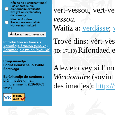
Nén co so l' esplicant motî
Pas encore sur le
vert-vessou, vert-v
dictionnaire explicatif
Not yet on explanatory
dictionnary
vessou.
Nén co rfondou
Pas encore normalisé
Waitîz a:
verdåsse
;
Not yet normalized
Trové dins: vèrt-vè
Introduction en français
Adrovèdje è walon (sins xh)
Rifondaedje 
Adrovaedje e walon (avou xh)
(ID: 17119)
Programaedje :
Lorint Hendschel & Pablo
Alez eto vey si l' m
Saratxaga
Wiccionaire
(sovint 
Ecråxhaedje do contnou :
bråmint des djins...
des imådjes):
http:/
...li dierinne li: 2026-08-09
22:29