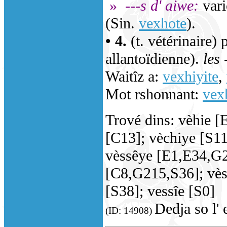
»
---s d' aiwe:
vari
(Sin.
vexhote
).
• 4.
(t. vétérinaire)
allantoïdienne).
les 
Waitîz a:
vexhiyite
,
Mot rshonnant:
vex
Trové dins: vèhie [
[C13]; vèchiye [S11
vèssêye [E1,E34,G2
[C8,G215,S36]; vès
[S38]; vessîe [S0]
Dedja so l' 
(ID: 14908)