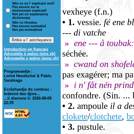
Nén co so l' esplicant motî
Pas encore sur le
vexheye (f.n.)
dictionnaire explicatif
Not yet on explanatory
dictionnary
• 1.
vessie.
fé ene b
Nén co rfondou
Pas encore normalisé
--- di vatche
Not yet normalized
»
ene --- å toubak:
Introduction en français
séchée.
Adrovèdje è walon (sins xh)
Adrovaedje e walon (avou xh)
»
cwand on shofele 
Programaedje :
pas exagérer; ma pat
Lorint Hendschel & Pablo
Saratxaga
»
i n' fåt nén prind
Ecråxhaedje do contnou :
confondre. (Sin. ..
bråmint des djins...
...li dierinne li: 2026-08-09
22:29
• 2.
ampoule
il a d
clokete
/
clotchete
,
b
• 3.
pustule.