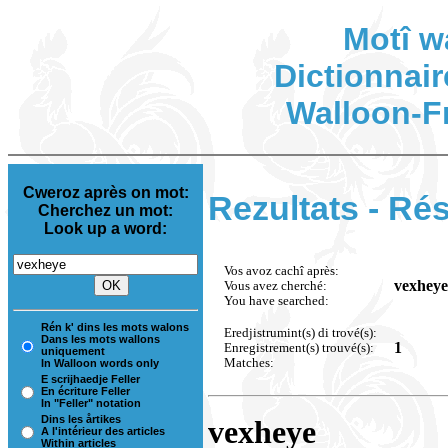
Motî w
Dictionnair
Walloon-F
Cweroz après on mot:
Rezultats - Rés
Cherchez un mot:
Look up a word:
Vos avoz cachî après:
vexheye
Vous avez cherché:
You have searched:
Rén k' dins les mots walons
Eredjistrumint(s) di trové(s):
Dans les mots wallons
1
Enregistrement(s) trouvé(s):
uniquement
Matches:
In Walloon words only
E scrijhaedje Feller
En écriture Feller
In "Feller" notation
Dins les årtikes
vexheye
A l'intérieur des articles
Within articles