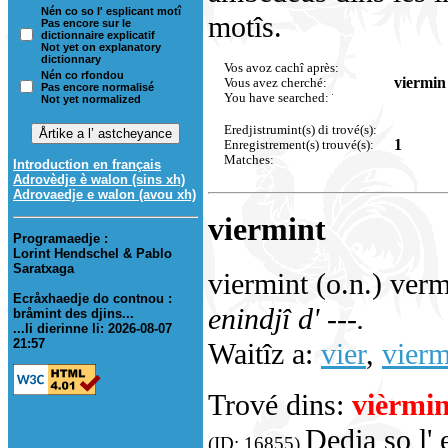
Nén co so l' esplicant motî
motîs.
Pas encore sur le
dictionnaire explicatif
Not yet on explanatory
dictionnary
Vos avoz cachî après:
Nén co rfondou
viermin
Vous avez cherché:
Pas encore normalisé
You have searched:
Not yet normalized
Eredjistrumint(s) di trové(s):
1
Enregistrement(s) trouvé(s):
Matches:
Introduction en français
Adrovèdje è walon (sins xh)
Adrovaedje e walon (avou xh)
viermint
Programaedje :
Lorint Hendschel & Pablo
Saratxaga
viermint (o.n.) ver
Ecråxhaedje do contnou :
enindjî d' ---.
bråmint des djins...
...li dierinne li: 2026-08-07
21:57
Waitîz a:
vier
,
vier
Trové dins:
vièrmin
Dedja so l' 
(ID: 16855)