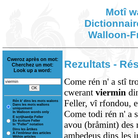
Motî w
Dictionnair
Walloon-F
Cweroz après on mot:
Rezultats - Rés
Cherchez un mot:
Look up a word:
Come rén n' a stî tr
cwerant
viermin
di
Feller, vî rfondou, 
Rén k' dins les mots walons
Dans les mots wallons
uniquement
Come todi rén n' a s
In Walloon words only
E scrijhaedje Feller
En écriture Feller
avou (bråmint) des 
In "Feller" notation
Dins les årtikes
ambedeus dins les in
A l'intérieur des articles
Within articles