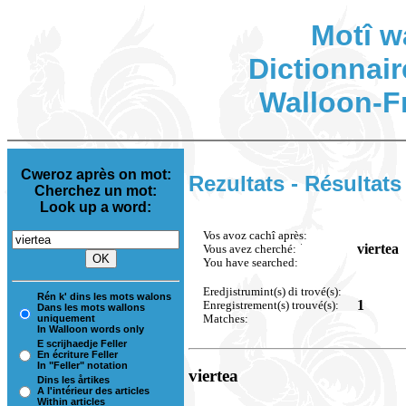
Motî w
Dictionnair
Walloon-F
Cweroz après on mot:
Rezultats - Résultats
Cherchez un mot:
Look up a word:
Vos avoz cachî après:
viertea
Vous avez cherché:
You have searched:
Eredjistrumint(s) di trové(s):
Rén k' dins les mots walons
1
Enregistrement(s) trouvé(s):
Dans les mots wallons
Matches:
uniquement
In Walloon words only
E scrijhaedje Feller
En écriture Feller
In "Feller" notation
viertea
Dins les årtikes
A l'intérieur des articles
Within articles