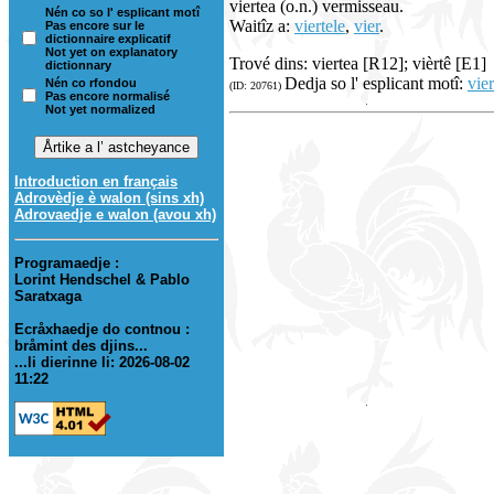
viertea (o.n.) vermisseau.
Nén co so l' esplicant motî
Waitîz a:
viertele
,
vier
.
Pas encore sur le
dictionnaire explicatif
Not yet on explanatory
Trové dins: viertea [R12]; vièrtê [E1]
dictionnary
Dedja so l' esplicant motî:
vier
Nén co rfondou
(ID: 20761)
Pas encore normalisé
Not yet normalized
Introduction en français
Adrovèdje è walon (sins xh)
Adrovaedje e walon (avou xh)
Programaedje :
Lorint Hendschel & Pablo
Saratxaga
Ecråxhaedje do contnou :
bråmint des djins...
...li dierinne li: 2026-08-02
11:22