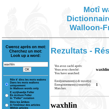
Motî w
Dictionnair
Walloon-F
Cweroz après on mot:
Rezultats - Rés
Cherchez un mot:
Look up a word:
Vos avoz cachî après:
waxhlin
Vous avez cherché:
You have searched:
Rén k' dins les mots walons
Eredjistrumint(s) di trové(s):
Dans les mots wallons
1
Enregistrement(s) trouvé(s):
uniquement
Matches:
In Walloon words only
E scrijhaedje Feller
En écriture Feller
In "Feller" notation
Dins les årtikes
waxhlin
A l'intérieur des articles
Within articles