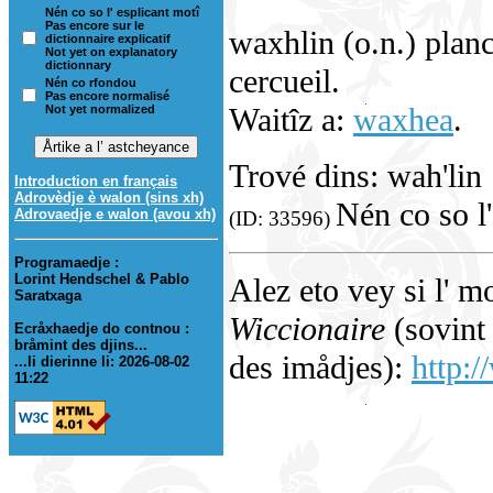
Nén co so l' esplicant motî
Pas encore sur le
waxhlin (o.n.) plan
dictionnaire explicatif
Not yet on explanatory
dictionnary
cercueil.
Nén co rfondou
Pas encore normalisé
Waitîz a:
waxhea
.
Not yet normalized
Trové dins: wah'lin
Introduction en français
Adrovèdje è walon (sins xh)
Nén co so l'
Adrovaedje e walon (avou xh)
(ID: 33596)
Programaedje :
Lorint Hendschel & Pablo
Alez eto vey si l' m
Saratxaga
Wiccionaire
(sovint 
Ecråxhaedje do contnou :
bråmint des djins...
des imådjes):
http:/
...li dierinne li: 2026-08-02
11:22