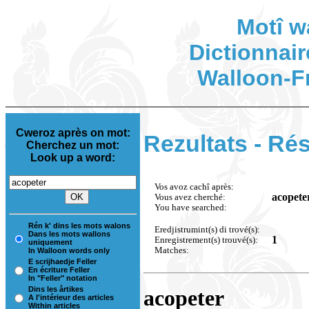
Motî w
Dictionnair
Walloon-F
Cweroz après on mot:
Rezultats - Rés
Cherchez un mot:
Look up a word:
Vos avoz cachî après:
acopete
Vous avez cherché:
You have searched:
Rén k' dins les mots walons
Eredjistrumint(s) di trové(s):
Dans les mots wallons
1
Enregistrement(s) trouvé(s):
uniquement
Matches:
In Walloon words only
E scrijhaedje Feller
En écriture Feller
In "Feller" notation
Dins les årtikes
acopeter
A l'intérieur des articles
Within articles