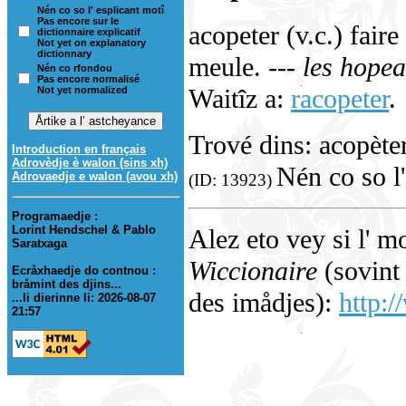
Nén co so l' esplicant motî
Pas encore sur le
acopeter (v.c.) fair
dictionnaire explicatif
Not yet on explanatory
dictionnary
meule.
--- les hopea
Nén co rfondou
Pas encore normalisé
Waitîz a:
racopeter
.
Not yet normalized
Trové dins: acopète
Introduction en français
Adrovèdje è walon (sins xh)
Nén co so l'
Adrovaedje e walon (avou xh)
(ID: 13923)
Programaedje :
Lorint Hendschel & Pablo
Alez eto vey si l' m
Saratxaga
Wiccionaire
(sovint 
Ecråxhaedje do contnou :
bråmint des djins...
des imådjes):
http:/
...li dierinne li: 2026-08-07
21:57