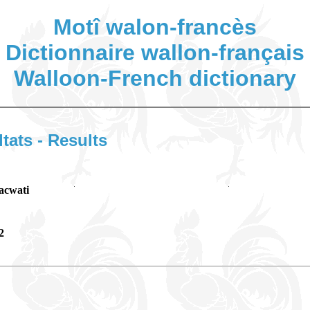
Motî walon-francès
Dictionnaire wallon-français
Walloon-French dictionary
ltats - Results
acwati
2