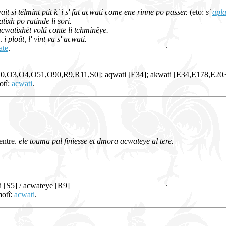
wait si télmint ptit k' i s' fåt acwati come ene rinne po passer.
(eto:
s'
apla
atixh po ratinde li sori.
cwatixhèt voltî conte li tchminêye.
).
i ploût, l' vint va s' acwati.
ate
.
O0,O3,O4,O51,O90,R9,R11,S0]; aqwati [E34]; akwati [E34,E178,E203]
otî:
acwati
.
ventre.
ele touma pal finiesse et dmora acwateye al tere.
ti [S5] / acwateye [R9]
motî:
acwati
.