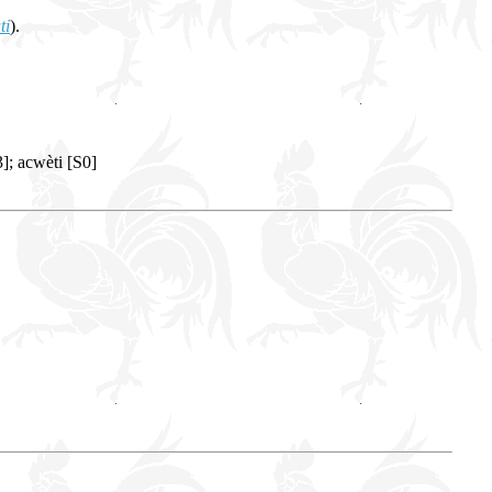
ti
).
; acwèti [S0]