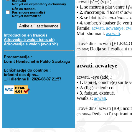
explicatif
acwati (s' ~) (v.pr.)
Not yet on explanatory dictionnary
• 1.
se mettre à plat ventre
i f
Nén co rfondou
• 2.
s'accroupir.
li tchet s' acw
Pas encore normalisé
Not yet normalized
• 3.
se blottir.
les moxhons s' a
• 4.
tomber, s’apaiser (le vent
Famile:
acwati, acwateye
;
cw
Mot rshonnant:
ascwati
.
Introduction en français
Adrovèdje è walon (sins xh)
Trové dins: acwati [E1,E34,
Adrovaedje e walon (avou xh)
Dedja so l' esplicant m
(ID: 9607)
Programaedje :
Lorint Hendschel & Pablo Saratxaga
acwati, acwateye
Ecråxhaedje do contnou :
bråmint des djins...
acwati, -eye (addj.)
...li dierinne li: 2026-08-07 21:57
• 1.
tapi(e), couché(e) sur le 
• 2.
(fig.) se tenir coi.
• 3.
fatigué, exténué.
Waitîz a:
acwati
.
Trové dins: acwati [R9]; acoi
Dedja so l' esplicant 
(ID: 31894)