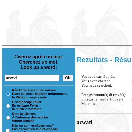
Cweroz après on mot:
Rezultats - Résu
Cherchez un mot:
Look up a word:
Vos avoz cachî après:
Vous avez cherché:
You have searched:
Rén k' dins les mots walons
Dans les mots wallons uniquement
Eredjistrumint(s) di trové(s):
In Walloon words only
Enregistrement(s) trouvé(s):
E scrijhaedje Feller
Matches:
En écriture Feller
In "Feller" notation
Dins les årtikes
A l'intérieur des articles
Within articles
acwati
Nén co so l' esplicant motî
Pas encore sur le dictionnaire