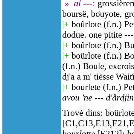
»
al ---:
grossièrem
boursê, bouyote, gr
|+
boûrlote (f.n.) Pet
dodue. one pitite ---
|+
boûrlote (f.n.) Bul
|+
boûrlote (f.n.) Bo
(f.n.) Boule, excroi
dj'a a m' tièsse Wait
|+
bourlete (f.n.) Pe
avou 'ne --- d'årdjin
Trové dins: boûrlot
[C1,C13,E13,E21,
bourlotte
[E212];
bo