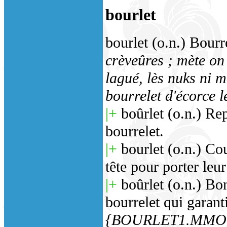
bourlet
bourlet (o.n.) Bourr
crèveûres ; mète on -
lagué, lès nuks ni m
bourrelet d'écorce l
|+
boûrlet (o.n.) Rep
bourrelet.
|+
bourlet (o.n.) Cou
tête pour porter leur
|+
boûrlet (o.n.) Bon
bourrelet qui garanti
{BOURLET1.MMO}mètoz