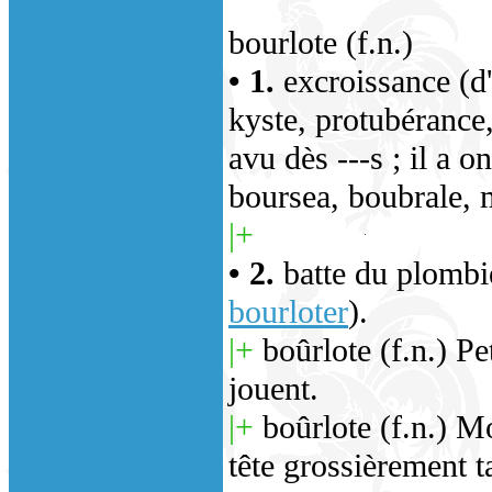
bourlote (f.n.)
• 1.
excroissance (d'
kyste, protubérance,
avu dès ---s ; il a o
boursea, boubrale, m
|+
• 2.
batte du plombie
bourloter
).
|+
boûrlote (f.n.) Pe
jouent.
|+
boûrlote (f.n.) M
tête grossièrement ta