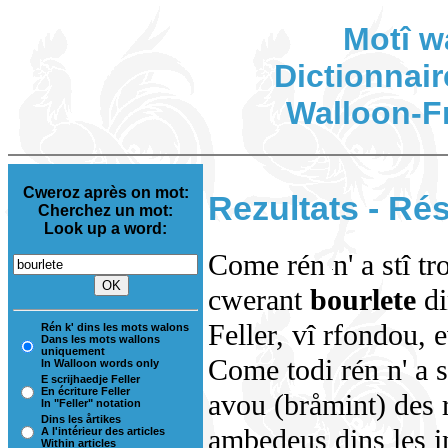
Motî w
Dictionnair
Walloon-F
Cweroz après on mot:
Rezultats - Rés
Cherchez un mot:
Look up a word:
Come rén n' a stî tr
cwerant
bourlete
di
Feller, vî rfondou, 
Rén k' dins les mots walons
Dans les mots wallons
uniquement
Come todi rén n' a s
In Walloon words only
E scrijhaedje Feller
En écriture Feller
avou (bråmint) des 
In "Feller" notation
Dins les årtikes
ambedeus dins les in
A l'intérieur des articles
Within articles