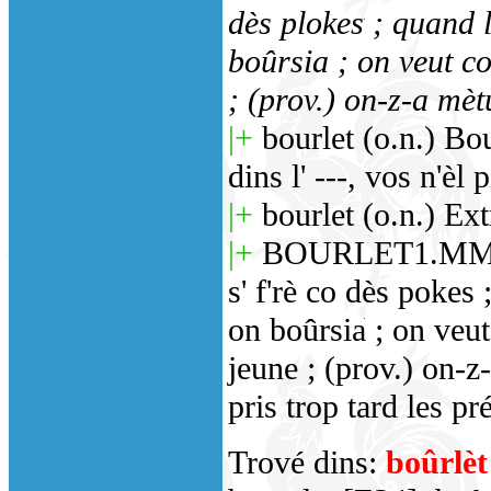
dès plokes ; quand l'
boûrsia ; on veut co
; (prov.) on-z-a mèt
|+
bourlet (o.n.) Bou
dins l' ---, vos n'èl 
|+
bourlet (o.n.) Ex
|+
BOURLET1.MMO tot
s' f'rè co dès pokes ;
on boûrsia ; on veut
jeune ; (prov.) on-z
pris trop tard les p
Trové dins:
boûrlèt