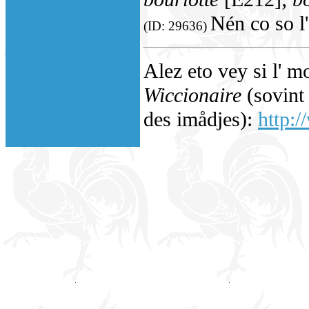
Nén co so l
(ID: 29636)
Alez eto vey si l' m
Wiccionaire
(sovint 
des imådjes):
http:/