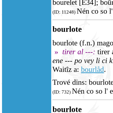
bourelet [E34]; boûr
Nén co so l'
(ID: 11248)
bourlote
bourlote (f.n.) mago
»
tirer al ---:
tirer 
ene --- po vey li ci 
Waitîz a:
bourlåd
.
Trové dins: bourlo
Nén co so l' e
(ID: 732)
bourlote