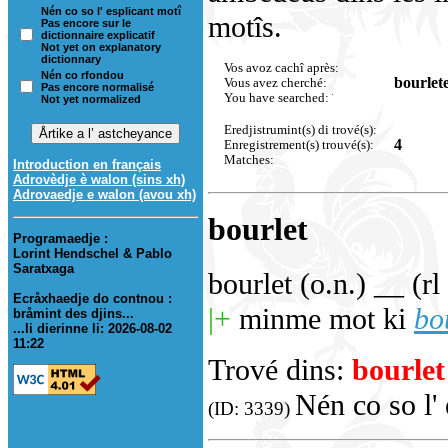
Nén co so l' esplicant motî
motîs.
Pas encore sur le
dictionnaire explicatif
Not yet on explanatory
dictionnary
Vos avoz cachî après:
Nén co rfondou
bourlet
Vous avez cherché:
Pas encore normalisé
You have searched:
Not yet normalized
Eredjistrumint(s) di trové(s):
4
Enregistrement(s) trouvé(s):
Matches:
Introduction en français
Adrovèdje è walon (sins xh)
Adrovaedje e walon (avou xh)
bourlet
Programaedje :
Lorint Hendschel & Pablo
Saratxaga
bourlet (o.n.) __ (rl
Ecråxhaedje do contnou :
|+
minme mot ki
bo
bråmint des djins...
...li dierinne li: 2026-08-02
11:22
Trové dins:
bourlet
Nén co so l' 
(ID: 3339)