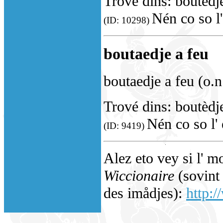
Trové dins: boutèdj
Nén co so l
(ID: 10298)
boutaedje a feu
boutaedje a feu (o.n
Trové dins: boutèdj
Nén co so l'
(ID: 9419)
Alez eto vey si l' m
Wiccionaire
(sovint 
des imådjes):
http:/