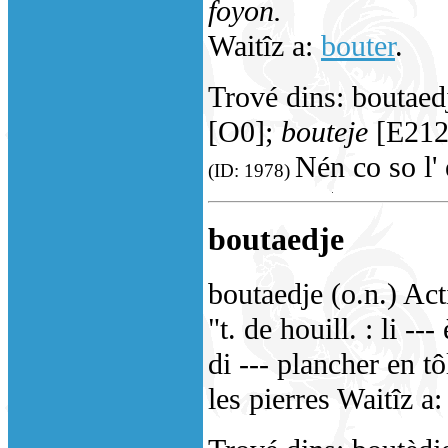
foyon.
Waitîz a:
bouter
.
Trové dins: boutaed
[O0];
bouteje
[E212
Nén co so l' 
(ID: 1978)
boutaedje
boutaedje (o.n.) Act
"t. de houill. : li --
di --- plancher en tô
les pierres Waitîz a: