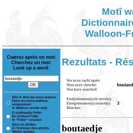
Motî w
Dictionnair
Walloon-F
Cweroz après on mot:
Rezultats - Rés
Cherchez un mot:
Look up a word:
Vos avoz cachî après:
boutaed
Vous avez cherché:
You have searched:
Rén k' dins les mots walons
Eredjistrumint(s) di trové(s):
Dans les mots wallons
3
Enregistrement(s) trouvé(s):
uniquement
Matches:
In Walloon words only
E scrijhaedje Feller
En écriture Feller
In "Feller" notation
Dins les årtikes
boutaedje
A l'intérieur des articles
Within articles