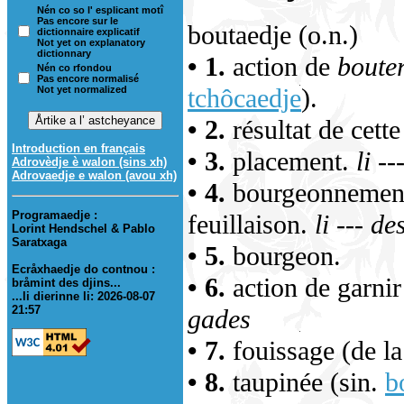
Nén co so l' esplicant motî
Pas encore sur le
boutaedje (o.n.)
dictionnaire explicatif
Not yet on explanatory
dictionnary
• 1.
action de
boute
Nén co rfondou
Pas encore normalisé
tchôcaedje
).
Not yet normalized
• 2.
résultat de cette
Introduction en français
• 3.
placement.
li -
Adrovèdje è walon (sins xh)
Adrovaedje e walon (avou xh)
• 4.
bourgeonnement (
Programaedje :
feuillaison.
li --- d
Lorint Hendschel & Pablo
Saratxaga
• 5.
bourgeon.
Ecråxhaedje do contnou :
• 6.
action de garnir
bråmint des djins...
...li dierinne li: 2026-08-07
21:57
gades
• 7.
fouissage (de la
• 8.
taupinée (sin.
b