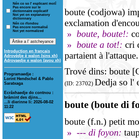
Nén co so l' esplicant motî
Pas encore sur le
boute (codjowa) im
dictionnaire explicatif
Not yet on explanatory
dictionnary
exclamation d'enco
Nén co rfondou
Pas encore normalisé
»
boute, boute!:
co
Not yet normalized
»
boute a tot!:
cri 
Introduction en français
partaient à l'attaque.
Adrovèdje è walon (sins xh)
Adrovaedje e walon (avou xh)
Trové dins: boute [C
Programaedje :
Lorint Hendschel & Pablo
Dedja so l' 
(ID: 23702)
Saratxaga
Ecråxhaedje do contnou :
bråmint des djins...
boute (boute di f
...li dierinne li: 2026-08-02
11:22
boute (f.n.) petit m
»
--- di foyon:
taup