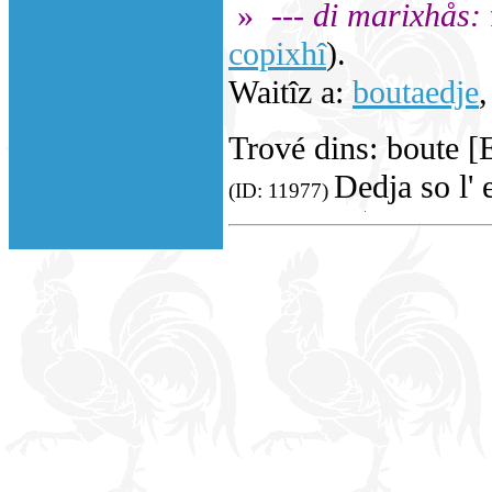
»
--- di marixhås:
copixhî
).
Waitîz a:
boutaedje
Trové dins: boute [
Dedja so l' 
(ID: 11977)