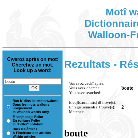
Motî w
Dictionnair
Walloon-F
Cweroz après on mot:
Rezultats - Rés
Cherchez un mot:
Look up a word:
Vos avoz cachî après:
boute
Vous avez cherché:
You have searched:
Rén k' dins les mots walons
Eredjistrumint(s) di trové(s):
Dans les mots wallons
2
Enregistrement(s) trouvé(s):
uniquement
Matches:
In Walloon words only
E scrijhaedje Feller
En écriture Feller
In "Feller" notation
Dins les årtikes
boute
A l'intérieur des articles
Within articles