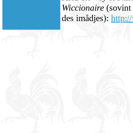
Wiccionaire
(sovint 
des imådjes):
http:/