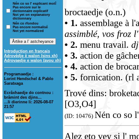
Nén co so l' esplicant motî
Pas encore sur le
broctaedje (o.n.)
dictionnaire explicatif
Not yet on explanatory
dictionnary
• 1.
assemblage à l'a
Nén co rfondou
Pas encore normalisé
assimblé, vos froz l'
Not yet normalized
• 2.
menu travail.
dj
Introduction en français
• 3.
action de gâcher 
Adrovèdje è walon (sins xh)
Adrovaedje e walon (avou xh)
• 4.
action de brocar
Programaedje :
• 5.
fornication. (rl 
Lorint Hendschel & Pablo
Saratxaga
Trové dins: broketad
Ecråxhaedje do contnou :
bråmint des djins...
[O3,O4]
...li dierinne li: 2026-08-07
21:57
Nén co so l'
(ID: 10476)
Alez eto vey si l' m