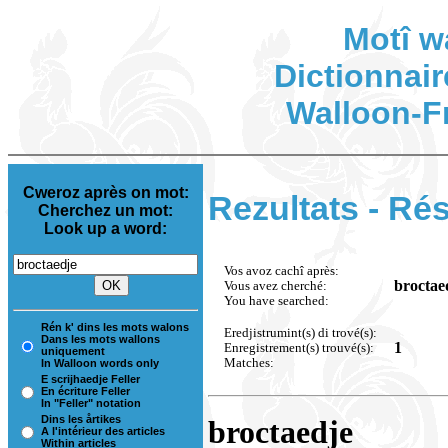
Motî w
Dictionnair
Walloon-F
Cweroz après on mot:
Rezultats - Rés
Cherchez un mot:
Look up a word:
Vos avoz cachî après:
broctae
Vous avez cherché:
You have searched:
Rén k' dins les mots walons
Eredjistrumint(s) di trové(s):
Dans les mots wallons
1
Enregistrement(s) trouvé(s):
uniquement
Matches:
In Walloon words only
E scrijhaedje Feller
En écriture Feller
In "Feller" notation
Dins les årtikes
broctaedje
A l'intérieur des articles
Within articles