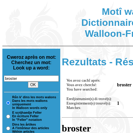
Motî w
Dictionnair
Walloon-F
Cweroz après on mot:
Rezultats - Rés
Cherchez un mot:
Look up a word:
Vos avoz cachî après:
broster
Vous avez cherché:
You have searched:
Rén k' dins les mots walons
Eredjistrumint(s) di trové(s):
Dans les mots wallons
1
Enregistrement(s) trouvé(s):
uniquement
Matches:
In Walloon words only
E scrijhaedje Feller
En écriture Feller
In "Feller" notation
Dins les årtikes
broster
A l'intérieur des articles
Within articles