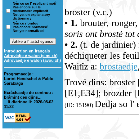
Nén co so l' esplicant motî
Pas encore sur le
broster (v.c.)
dictionnaire explicatif
Not yet on explanatory
dictionnary
• 1.
brouter, ronger,
Nén co rfondou
Pas encore normalisé
soris ont brosté tot
Not yet normalized
• 2.
(t. de jardinier
Introduction en français
déchiqueter les feui
Adrovèdje è walon (sins xh)
Adrovaedje e walon (avou xh)
Waitîz a:
brostaedje
Programaedje :
Lorint Hendschel & Pablo
Trové dins: broster
Saratxaga
[E1,E34]; brozder [
Ecråxhaedje do contnou :
bråmint des djins...
Dedja so l' 
...li dierinne li: 2026-08-02
(ID: 15190)
11:22