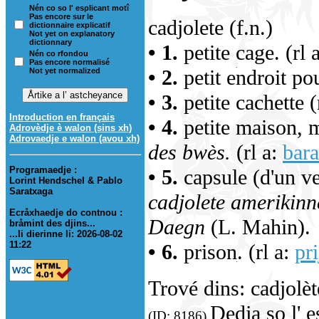
Nén co so l' esplicant motî
Pas encore sur le
cadjolete (f.n.)
dictionnaire explicatif
Not yet on explanatory
dictionnary
• 1.
petite cage. (rl 
Nén co rfondou
Pas encore normalisé
• 2.
petit endroit pou
Not yet normalized
• 3.
petite cachette (
Introduction en français
• 4.
petite maison, 
Adrovèdje è walon (sins xh)
Adrovaedje e walon (avou xh)
des bwès.
(rl a:
bar
Programaedje :
• 5.
capsule (d'un ve
Lorint Hendschel & Pablo
Saratxaga
cadjolete amerikinne
Ecråxhaedje do contnou :
Daegn
(L. Mahin).
bråmint des djins...
...li dierinne li: 2026-08-02
11:22
• 6.
prison. (rl a:
pr
Trové dins: cadjol
Dedja so l' 
(ID: 8186)