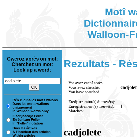
Motî w
Dictionnair
Walloon-F
Cweroz après on mot:
Rezultats - Rés
Cherchez un mot:
Look up a word:
Vos avoz cachî après:
cadjolet
Vous avez cherché:
You have searched:
Rén k' dins les mots walons
Eredjistrumint(s) di trové(s):
Dans les mots wallons
1
Enregistrement(s) trouvé(s):
uniquement
Matches:
In Walloon words only
E scrijhaedje Feller
En écriture Feller
In "Feller" notation
Dins les årtikes
cadjolete
A l'intérieur des articles
Within articles