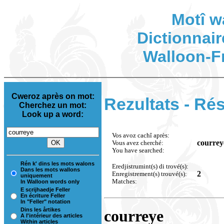
Motî w
Dictionnair
Walloon-F
Cweroz après on mot:
Rezultats - Rés
Cherchez un mot:
Look up a word:
Vos avoz cachî après:
courrey
Vous avez cherché:
You have searched:
Rén k' dins les mots walons
Eredjistrumint(s) di trové(s):
Dans les mots wallons
2
Enregistrement(s) trouvé(s):
uniquement
Matches:
In Walloon words only
E scrijhaedje Feller
En écriture Feller
In "Feller" notation
Dins les årtikes
courreye
A l'intérieur des articles
Within articles