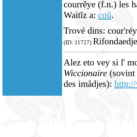
courrêye (f.n.) les 
Waitîz a:
coû
.
Trové dins: cour'ré
Rifondaedje 
(ID: 11727)
Alez eto vey si l' m
Wiccionaire
(sovint 
des imådjes):
http:/