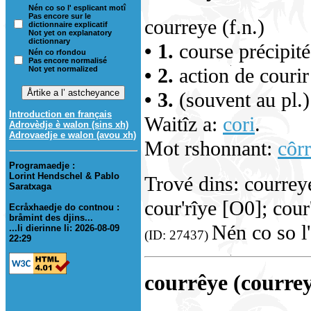
Nén co so l' esplicant motî
Pas encore sur le
courreye (f.n.)
dictionnaire explicatif
Not yet on explanatory
dictionnary
• 1.
course précipit
Nén co rfondou
Pas encore normalisé
• 2.
action de courir 
Not yet normalized
• 3.
(souvent au pl.)
Introduction en français
Waitîz a:
cori
.
Adrovèdje è walon (sins xh)
Adrovaedje e walon (avou xh)
Mot rshonnant:
côr
Programaedje :
Lorint Hendschel & Pablo
Trové dins: courrey
Saratxaga
cour'rîye [O0]; cour
Ecråxhaedje do contnou :
bråmint des djins...
Nén co so l'
...li dierinne li: 2026-08-09
(ID: 27437)
22:29
courrêye (courre