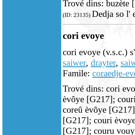
Trové dins: buzète
Dedja so l' 
(ID: 23135)
cori evoye
cori evoye (v.s.c.) s
saiwer
,
drayter
,
saiw
Famile:
coraedje-e
Trové dins: cori ev
èvôye [G217]; cour
coreû èvôye [G217]
[G217]; couri èvoye
[G217]; couru vouy