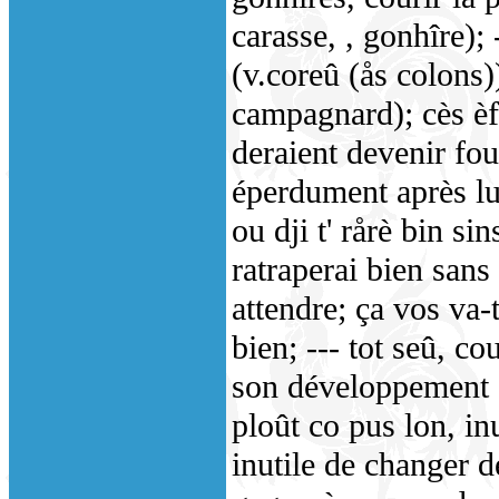
carasse, , gonhîre); 
(v.coreû (ås colons))
campagnard); cès èfa
deraient devenir fou
éperdument après lui
ou dji t' rårè bin si
ratraperai bien sans 
attendre; ça vos va-t-
bien; --- tot seû, c
son développement se
ploût co pus lon, inu
inutile de changer de