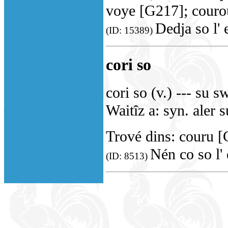
voye [G217]; cour
Dedja so l' 
(ID: 15389)
cori so
cori so (v.) --- su s
Waitîz a: syn. aler s
Trové dins: couru [
Nén co so l'
(ID: 8513)