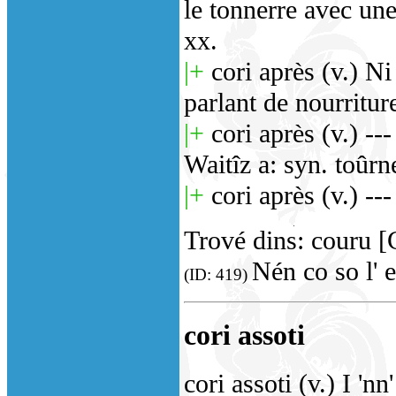
le tonnerre avec une
xx.
|+
cori après (v.) Ni
parlant de nourriture
|+
cori après (v.) --
Waitîz a: syn. toûrne
|+
cori après (v.) --
Trové dins: couru [
Nén co so l' 
(ID: 419)
cori assoti
cori assoti (v.) I 'nn' 