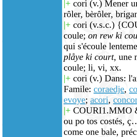
|+
cori (v.) Mener u
rôler, bèrôler, brig
|+
cori (v.s.c.) {
coule;
on rew ki cou
qui s'écoule lentem
plåye ki court
, une 
coule; li, vi, xx.
|+
cori (v.) Dans: l'a
Famile:
coraedje
,
c
evoye
;
acori
,
concor
|+
COURI1.MMO & C
ou po tos costés, ç…
come one bale, préc