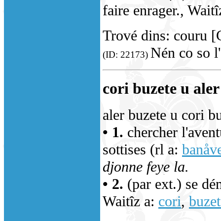
faire enrager., Waitî
Trové dins: couru [
Nén co so l
(ID: 22173)
cori buzete u aler
aler buzete u cori b
• 1.
chercher l'aventu
sottises (rl a:
banåv
djonne feye la.
• 2.
(par ext.) se dé
Waitîz a:
cori
,
buzet