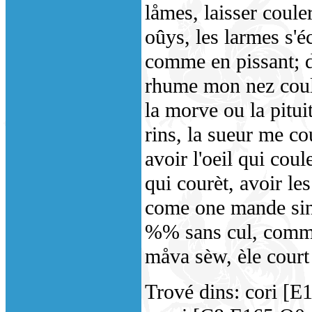
låmes, laisser coule
oûys, les larmes s'é
comme en pissant; dj
rhume mon nez coule
la morve ou la pitui
rins, la sueur me co
avoir l'oeil qui cou
qui courèt, avoir les
come one mande sin
%% sans cul, comme 
måva sèw, èle court
Trové dins: cori [