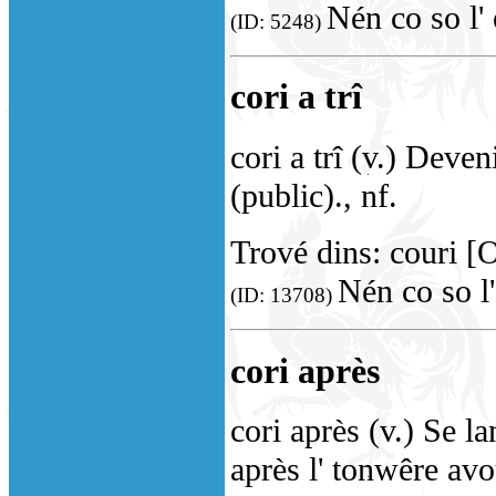
Nén co so l'
(ID: 5248)
cori a trî
cori a trî (v.) Deve
(public)., nf.
Trové dins: couri [
Nén co so l
(ID: 13708)
cori après
cori après (v.) Se la
après l' tonwêre avo