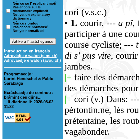
Nén co so l' esplicant motî
Pas encore sur le
cori (v.s.c.)
dictionnaire explicatif
Not yet on explanatory
dictionnary
• 1.
courir.
--- a pî
,
Nén co rfondou
Pas encore normalisé
participer à une co
Not yet normalized
course cycliste;
--- 
Introduction en français
di s' pus vite
, courir
Adrovèdje è walon (sins xh)
Adrovaedje e walon (avou xh)
jambes.
Programaedje :
|+
faire des démarc
Lorint Hendschel & Pablo
Saratxaga
des démarches pour
Ecråxhaedje do contnou :
|+
cori (v.) Dans: ---
bråmint des djins...
...li dierinne li: 2026-08-02
11:22
pèrtontin.ne, lès rou
prétentaine, les rout
vagabonder.