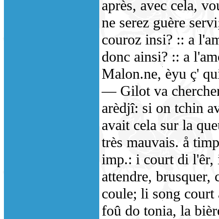
après, avec cela, vo
ne serez guère servi
couroz insi? :: a l'
donc ainsi? :: a l'am
Malon.ne, èyu ç' qu
— Gilot va chercher
arèdjî: si on tchin a
avait cela sur la que
très mauvais. å timp
imp.: i court di l'êr,
attendre, brusquer, c
coule; li song court 
foû do tonia, la bièr