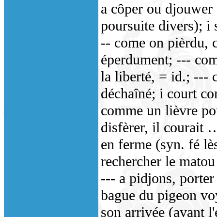
a côper ou djouwer a
poursuite divers); i 
-- come on pièrdu, 
éperdument; --- com
la liberté, = id.; -
déchaîné; i court com
comme un lièvre pour
disfèrer, il courait 
en ferme (syn. fé lès
rechercher le matou 
--- a pidjons, porte
bague du pigeon voy
son arrivée (avant l