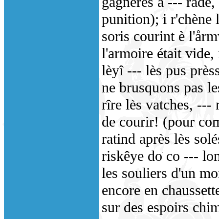
gagnerès a --- rade,
punition); i r'chène 
soris courint è l'år
l'armoire était vide,
lèyî --- lès pus près
ne brusquons pas les
rîre lès vatches, ---
de courir! (pour co
ratind après lès sol
riskêye do co --- lo
les souliers d'un mo
encore en chaussette
sur des espoirs chim