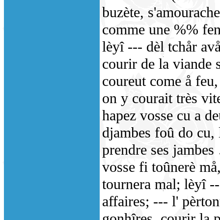
buzète, s'amourache
comme une %% fendue
lèyî --- dèl tchår av
courir de la viande s
coureut come å feu,
on y courait très vit
hapez vosse cu a deû
djambes foû do cu, l
prendre ses jambes …
vosse fi toûnerè må,
tournera mal; lèyî --- 
affaires; --- l' pèrt
gonhîres, courir la p