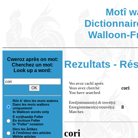
Motî w
Dictionnair
Walloon-F
Cweroz après on mot:
Rezultats - Rés
Cherchez un mot:
Look up a word:
Vos avoz cachî après:
cori
Vous avez cherché:
You have searched:
Rén k' dins les mots walons
Eredjistrumint(s) di trové(s):
Dans les mots wallons
8
Enregistrement(s) trouvé(s):
uniquement
Matches:
In Walloon words only
E scrijhaedje Feller
En écriture Feller
In "Feller" notation
Dins les årtikes
cori
A l'intérieur des articles
Within articles