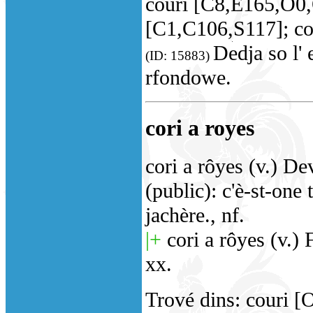
couri [C8,E165,O0,
[C1,C106,S117]; co
Dedja so l' 
(ID: 15883)
rfondowe.
cori a royes
cori a rôyes (v.) De
(public): c'è-st-one 
jachère., nf.
|+
cori a rôyes (v.) 
xx.
Trové dins: couri [