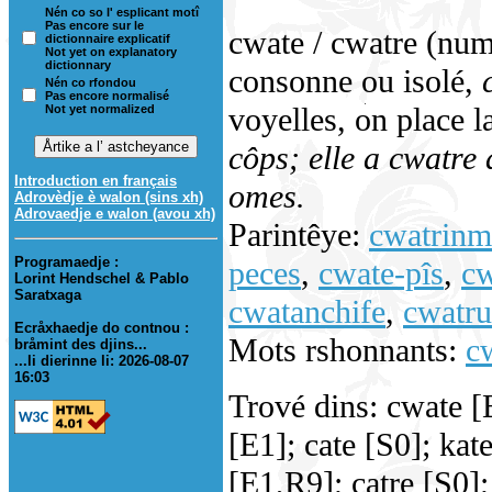
Nén co so l' esplicant motî
Pas encore sur le
cwate / cwatre (nu
dictionnaire explicatif
Not yet on explanatory
dictionnary
consonne ou isolé,
Nén co rfondou
Pas encore normalisé
voyelles, on place l
Not yet normalized
côps; elle a cwatre 
Introduction en français
omes.
Adrovèdje è walon (sins xh)
Adrovaedje e walon (avou xh)
Parintêye:
cwatrinm
Programaedje :
peces
,
cwate-pîs
,
cw
Lorint Hendschel & Pablo
Saratxaga
cwatanchife
,
cwatru
Ecråxhaedje do contnou :
Mots rshonnants:
c
bråmint des djins...
...li dierinne li: 2026-08-07
16:03
Trové dins: cwate 
[E1]; cate [S0]; ka
[E1,R9]; catre [S0];