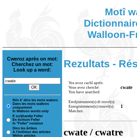
Motî w
Dictionnair
Walloon-F
Cweroz après on mot:
Rezultats - Rés
Cherchez un mot:
Look up a word:
Vos avoz cachî après:
cwate
Vous avez cherché:
You have searched:
Rén k' dins les mots walons
Eredjistrumint(s) di trové(s):
Dans les mots wallons
1
Enregistrement(s) trouvé(s):
uniquement
Matches:
In Walloon words only
E scrijhaedje Feller
En écriture Feller
In "Feller" notation
Dins les årtikes
cwate / cwatre
A l'intérieur des articles
Within articles