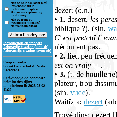
Nén co so l' esplicant motî
Pas encore sur le
dezert (o.n.)
dictionnaire explicatif
Not yet on explanatory
dictionnary
• 1.
désert.
les peres
Nén co rfondou
Pas encore normalisé
biblique ?). (sin.
wa
Not yet normalized
C' est pretchî l' evan
Introduction en français
n'écoutent pas.
Adrovèdje è walon (sins xh)
Adrovaedje e walon (avou xh)
• 2.
lieu peu fréquent
Programaedje :
est on vraiy ---.
Lorint Hendschel & Pablo
Saratxaga
• 3.
(t. de houillerie
Ecråxhaedje do contnou :
plateur, trou dissim
bråmint des djins...
...li dierinne li: 2026-08-02
11:22
(sin.
vude
).
Waitîz a:
dezert
(add
Trové dins: dezert 