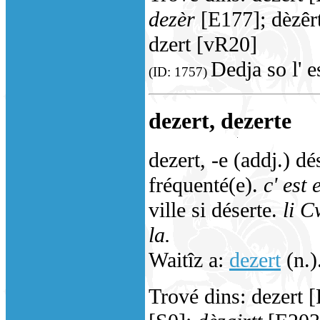
dezèr
[E177]; dèzêrt
dzert [vR20]
Dedja so l' 
(ID: 1757)
dezert, dezerte
dezert, -e (addj.) d
fréquenté(e).
c' est 
ville si déserte.
li C
la.
Waitîz a:
dezert
(n.)
Trové dins: dezert 