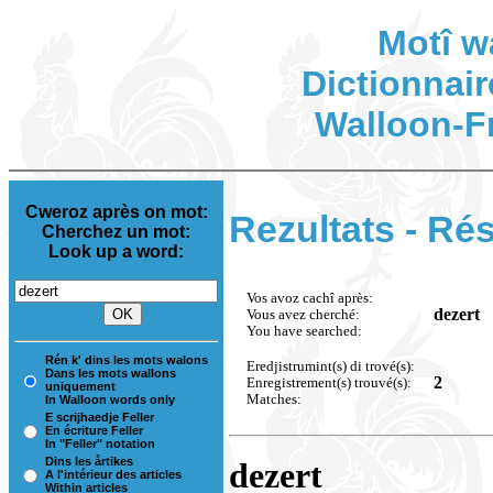
Motî w
Dictionnair
Walloon-F
Cweroz après on mot:
Rezultats - Rés
Cherchez un mot:
Look up a word:
Vos avoz cachî après:
dezert
Vous avez cherché:
You have searched:
Rén k' dins les mots walons
Eredjistrumint(s) di trové(s):
Dans les mots wallons
2
Enregistrement(s) trouvé(s):
uniquement
Matches:
In Walloon words only
E scrijhaedje Feller
En écriture Feller
In "Feller" notation
Dins les årtikes
dezert
A l'intérieur des articles
Within articles