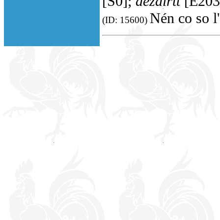
[S0];
dèzairtt
[E203
Nén co so l'
(ID: 15600)