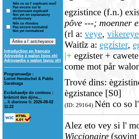
Nén co so l' esplicant motî
Pas encore sur le
egzistince (f.n.) ex
dictionnaire explicatif
Not yet on explanatory
dictionnary
pôve ---; moenner en
Nén co rfondou
Pas encore normalisé
(rl a:
veye
,
vikereye
Not yet normalized
Waitîz a:
egzister
,
e
Introduction en français
|+
egzister + cawete
Adrovèdje è walon (sins xh)
Adrovaedje e walon (avou xh)
come mot pår walon
Programaedje :
Lorint Hendschel & Pablo
Trové dins: ègzistin
Saratxaga
ègzistance [S0]
Ecråxhaedje do contnou :
bråmint des djins...
Nén co so l'
...li dierinne li: 2026-08-02
(ID: 29164)
11:22
Alez eto vey si l' m
Wiccionaire
(sovint 