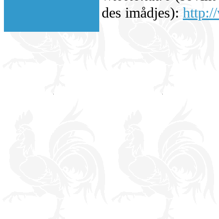
des imådjes):
http:/