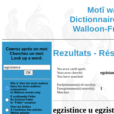
Motî w
Dictionnair
Walloon-F
Cweroz après on mot:
Rezultats - Rés
Cherchez un mot:
Look up a word:
Vos avoz cachî après:
egzista
Vous avez cherché:
You have searched:
Rén k' dins les mots walons
Eredjistrumint(s) di trové(s):
Dans les mots wallons
1
Enregistrement(s) trouvé(s):
uniquement
Matches:
In Walloon words only
E scrijhaedje Feller
En écriture Feller
In "Feller" notation
Dins les årtikes
egzistince u egzis
A l'intérieur des articles
Within articles