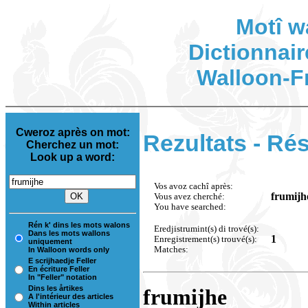
Motî w
Dictionnair
Walloon-F
Cweroz après on mot:
Rezultats - Rés
Cherchez un mot:
Look up a word:
Vos avoz cachî après:
frumijh
Vous avez cherché:
You have searched:
Rén k' dins les mots walons
Eredjistrumint(s) di trové(s):
Dans les mots wallons
1
Enregistrement(s) trouvé(s):
uniquement
Matches:
In Walloon words only
E scrijhaedje Feller
En écriture Feller
In "Feller" notation
Dins les årtikes
frumijhe
A l'intérieur des articles
Within articles