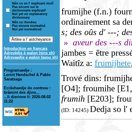
Nén co so l' esplicant motî
Pas encore sur le
frumijhe (f.n.) fourm
dictionnaire explicatif
Not yet on explanatory
dictionnary
ordinairement sa de
Nén co rfondou
Pas encore normalisé
s; des oûs d' ---; de
Not yet normalized
»
aveur des ---s d
Introduction en français
jambes = être pressé
Adrovèdje è walon (sins xh)
Adrovaedje e walon (avou xh)
Waitîz a:
frumijhete
Programaedje :
Lorint Hendschel & Pablo
Trové dins: frumijh
Saratxaga
[O4]; froumihe [E1
Ecråxhaedje do contnou :
bråmint des djins...
frumih
[E203]; fro
...li dierinne li: 2026-08-02
11:22
Dedja so l' 
(ID: 14245)