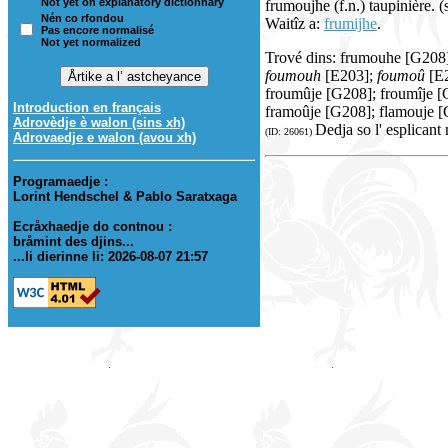
Not yet on explanatory dictionnary
frumoujhe (f.n.) taupinière. (
Nén co rfondou
Waitîz a:
frumijhe
.
Pas encore normalisé
Not yet normalized
Trové dins: frumouhe [G208]
foumouh
[E203];
foumoû
[E2
froumûje [G208]; froumîje [
Introduction en français
framoûje [G208]; flamouje 
Adrovèdje è walon (sins xh)
Dedja so l' esplicant
(ID: 26061)
Adrovaedje e walon (avou xh)
Programaedje :
Lorint Hendschel & Pablo Saratxaga
Ecråxhaedje do contnou :
bråmint des djins...
...li dierinne li: 2026-08-07 21:57