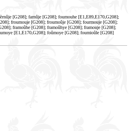
 fèrnûje [G208]; farnûje [G208]; foumouhe [E1,E89,E170,G208];
08]; froumouje [G208]; froumoûje [G208]; fourmouje [G208];
[G208]; framoûhe [G208]; framoûhye [G208]; framouje [G208];
 foumoye [E1,E170,G208]; foûmoye [G208]; foumioûle [G208]