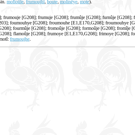
sin.
mofioûle
,
frumoujhî
,
boute
,
molinêye
,
mote
).
; frumouje [G208]; frumuje [G208]; frumûje [G208]; furnûje [G208];
03]; foumouhye [G208]; froumouhe [E1,E170,G208]; froumouhye [G2
G208]; fourmûje [G208]; fromoûje [G208]; formoûje [G208]; fromîje 
[G208]; flamoûje [G208]; frumoye [E1,E170,G208]; frimoye [G208];
 motî:
frumoujhe
.