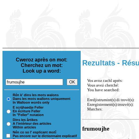
Cweroz après on mot:
Rezultats - Résu
Cherchez un mot:
Look up a word:
Vos avoz cachî après:
Vous avez cherché:
You have searched:
Rén k' dins les mots walons
Dans les mots wallons uniquement
Eredjistrumint(s) di trové(s):
In Walloon words only
Enregistrement(s) trouvé(s):
E scrijhaedje Feller
Matches:
En écriture Feller
In "Feller" notation
Dins les årtikes
A l'intérieur des articles
Within articles
frumoujhe
Nén co so l' esplicant motî
Pas encore sur le dictionnaire explicatif