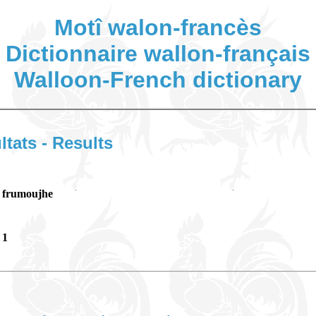
Motî walon-francès
Dictionnaire wallon-français
Walloon-French dictionary
ltats - Results
frumoujhe
1