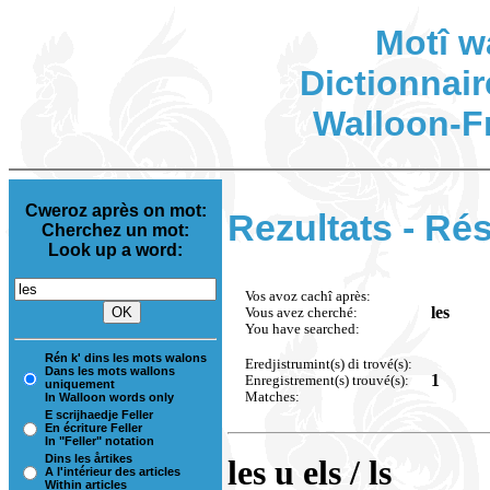
Motî w
Dictionnair
Walloon-F
Cweroz après on mot:
Rezultats - Rés
Cherchez un mot:
Look up a word:
Vos avoz cachî après:
les
Vous avez cherché:
You have searched:
Rén k' dins les mots walons
Eredjistrumint(s) di trové(s):
Dans les mots wallons
1
Enregistrement(s) trouvé(s):
uniquement
Matches:
In Walloon words only
E scrijhaedje Feller
En écriture Feller
In "Feller" notation
Dins les årtikes
les u els / ls
A l'intérieur des articles
Within articles