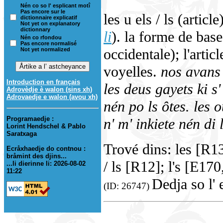
Nén co so l' esplicant motî
Pas encore sur le
les u els / ls (article
dictionnaire explicatif
Not yet on explanatory
dictionnary
li
). la forme de bas
Nén co rfondou
Pas encore normalisé
occidentale); l'articl
Not yet normalized
voyelles.
nos avans
Introduction en français
les deus gayets ki s'
Adrovèdje è walon (sins xh)
Adrovaedje e walon (avou xh)
nén po ls ôtes.
les o
Programaedje :
n' m' inkiete nén di 
Lorint Hendschel & Pablo
Saratxaga
Trové dins: les [R
Ecråxhaedje do contnou :
bråmint des djins...
/ ls [R12]; l's [E17
...li dierinne li: 2026-08-02
11:22
Dedja so l' 
(ID: 26747)