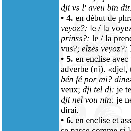
dji vs l' aveu bin dit
• 4.
en début de phra
veyoz?:
le / la voy
prinss?:
le / la pre
vus?;
elzès veyoz?:
• 5.
en enclise avec u
adverbe (ni). «djel, 
bén fé por mi? dinez
veux;
dji tel di:
je te
dji nel vou nin:
je n
dirai.
• 6.
en enclise et as
se passe comme si l