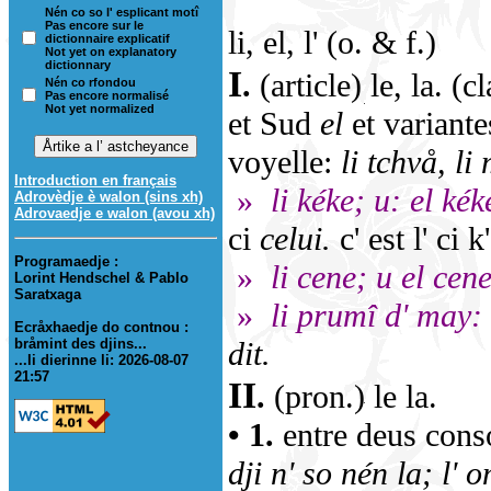
Nén co so l' esplicant motî
Pas encore sur le
li, el, l' (o. & f.)
dictionnaire explicatif
Not yet on explanatory
dictionnary
I
.
(article) le, la. (
Nén co rfondou
Pas encore normalisé
Not yet normalized
et Sud
el
et variante
voyelle:
li tchvå, li
Introduction en français
»
li kéke; u: el kék
Adrovèdje è walon (sins xh)
Adrovaedje e walon (avou xh)
ci
celui.
c' est l' ci 
Programaedje :
»
li cene; u el cene
Lorint Hendschel & Pablo
Saratxaga
»
li prumî d' may:
Ecråxhaedje do contnou :
bråmint des djins...
dit.
...li dierinne li: 2026-08-07
21:57
II
.
(pron.) le la.
• 1.
entre deus cons
dji n' so nén la; l' 