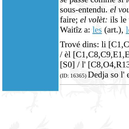
sous-entendu.
el vo
faire;
el volèt:
ils le
Waitîz a:
les
(art.),
l
Trové dins: li [C1,C
/ èl [C1,C8,C9,E1,E
[S0] / l' [C8,O4,R1
Dedja so l' 
(ID: 16365)