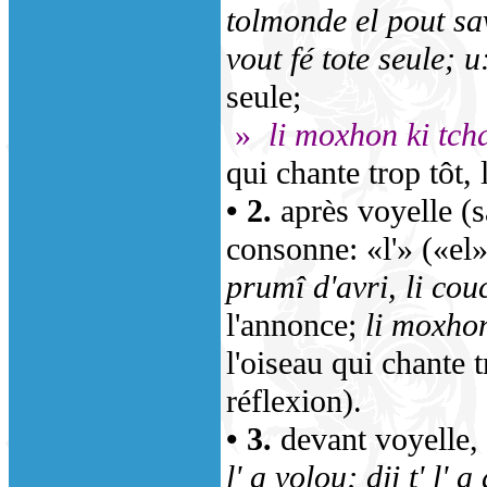
tolmonde el pout sa
vout fé tote seule; u:
seule;
»
li moxhon ki tchan
qui chante trop tôt, 
• 2.
après voyelle (s
consonne: «l'» («el»
prumî d'avri, li couc
l'annonce;
li moxhon
l'oiseau qui chante t
réflexion).
• 3.
devant voyelle,
l' a volou; dji t' l' a