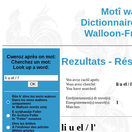
Motî w
Dictionnair
Walloon-F
Cweroz après on mot:
Rezultats - Rés
Cherchez un mot:
Look up a word:
Vos avoz cachî après:
li u el / l
Vous avez cherché:
You have searched:
Rén k' dins les mots walons
Eredjistrumint(s) di trové(s):
Dans les mots wallons
1
Enregistrement(s) trouvé(s):
uniquement
Matches:
In Walloon words only
E scrijhaedje Feller
En écriture Feller
In "Feller" notation
Dins les årtikes
li u el / l'
A l'intérieur des articles
Within articles