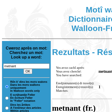
Motî w
Dictionnair
Walloon-F
Cweroz après on mot:
Rezultats - Rés
Cherchez un mot:
Look up a word:
Vos avoz cachî après:
metnan
Vous avez cherché:
You have searched:
Rén k' dins les mots walons
Eredjistrumint(s) di trové(s):
Dans les mots wallons
1
Enregistrement(s) trouvé(s):
uniquement
Matches:
In Walloon words only
E scrijhaedje Feller
En écriture Feller
In "Feller" notation
Dins les årtikes
metnant (fr.)
A l'intérieur des articles
Within articles