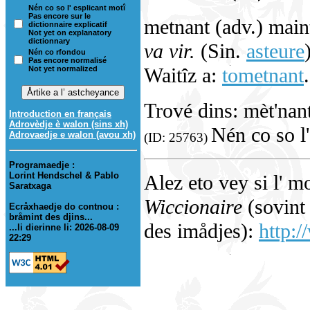
Nén co so l' esplicant motî
Pas encore sur le
metnant (adv.) main
dictionnaire explicatif
Not yet on explanatory
dictionnary
va vir.
(Sin.
asteure
Nén co rfondou
Pas encore normalisé
Waitîz a:
tometnant
.
Not yet normalized
Trové dins: mèt'na
Introduction en français
Adrovèdje è walon (sins xh)
Nén co so l'
Adrovaedje e walon (avou xh)
(ID: 25763)
Programaedje :
Lorint Hendschel & Pablo
Alez eto vey si l' m
Saratxaga
Wiccionaire
(sovint 
Ecråxhaedje do contnou :
bråmint des djins...
des imådjes):
http:/
...li dierinne li: 2026-08-09
22:29