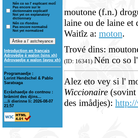
Nén co so l' esplicant motî
Pas encore sur le
moutone (f.n.) drogu
dictionnaire explicatif
Not yet on explanatory
dictionnary
laine ou de laine et 
Nén co rfondou
Pas encore normalisé
Waitîz a:
moton
.
Not yet normalized
Trové dins: mouton
Introduction en français
Adrovèdje è walon (sins xh)
Nén co so l'
Adrovaedje e walon (avou xh)
(ID: 16341)
Programaedje :
Lorint Hendschel & Pablo
Alez eto vey si l' m
Saratxaga
Wiccionaire
(sovint 
Ecråxhaedje do contnou :
bråmint des djins...
des imådjes):
http:
...li dierinne li: 2026-08-07
21:57