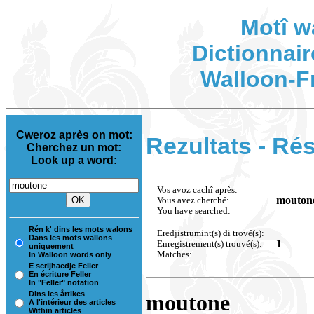
Motî w
Dictionnair
Walloon-F
Cweroz après on mot:
Rezultats - Rés
Cherchez un mot:
Look up a word:
Vos avoz cachî après:
mouton
Vous avez cherché:
You have searched:
Rén k' dins les mots walons
Eredjistrumint(s) di trové(s):
Dans les mots wallons
1
Enregistrement(s) trouvé(s):
uniquement
Matches:
In Walloon words only
E scrijhaedje Feller
En écriture Feller
In "Feller" notation
Dins les årtikes
moutone
A l'intérieur des articles
Within articles