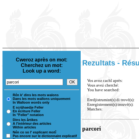
Cweroz après on mot:
Rezultats - Résu
Cherchez un mot:
Look up a word:
Vos avoz cachî après:
Vous avez cherché:
You have searched:
Rén k' dins les mots walons
Dans les mots wallons uniquement
Eredjistrumint(s) di trové(s):
In Walloon words only
Enregistrement(s) trouvé(s):
E scrijhaedje Feller
Matches:
En écriture Feller
In "Feller" notation
Dins les årtikes
A l'intérieur des articles
Within articles
parcori
Nén co so l' esplicant motî
Pas encore sur le dictionnaire explicatif