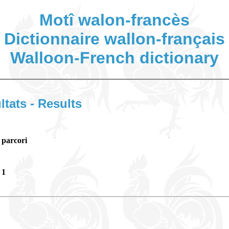
Motî walon-francès
Dictionnaire wallon-français
Walloon-French dictionary
ltats - Results
parcori
1