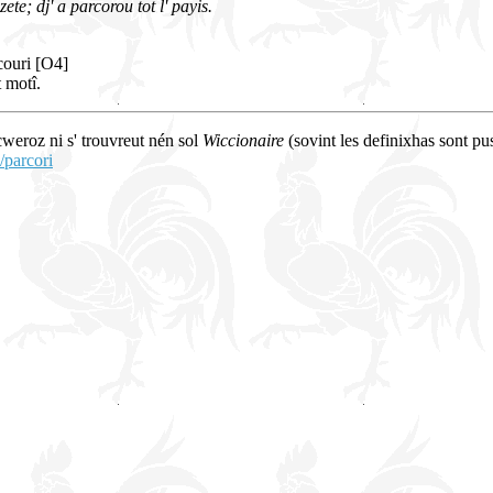
azete; dj' a parcorou tot l' payis.
couri [O4]
t motî.
 cweroz ni s' trouvreut nén sol
Wiccionaire
(sovint les definixhas sont pus
/parcori