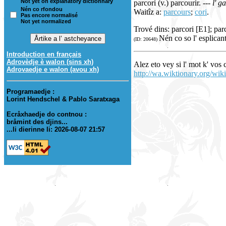
Not yet on explanatory dictionnary
parcori (v.) parcourir.
--- l' g
Nén co rfondou
Waitîz a:
parcours
;
cori
.
Pas encore normalisé
Not yet normalized
Trové dins: parcori [E1]; par
Nén co so l' esplican
(ID: 20648)
Introduction en français
Adrovèdje è walon (sins xh)
Alez eto vey si l' mot k' vos
Adrovaedje e walon (avou xh)
http://wa.wiktionary.org/wiki
Programaedje :
Lorint Hendschel & Pablo Saratxaga
Ecråxhaedje do contnou :
bråmint des djins...
...li dierinne li: 2026-08-07 21:57