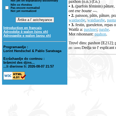
Not yet on explanatory dictionnary
paxhon (o.n.) (f.n.)
Nén co rfondou
• 1.
(parfois féminin) pâture, 
Pas encore normalisé
ont ene boune ---.
Not yet normalized
• 2.
paisson, pâtis, pâture, pr
waidaedje
,
waidiaedje
,
pastu
• 3.
festin, gueuleton, repas o
Introduction en français
Waitîz a:
paxhner
;
paxhe
.
Adrovèdje è walon (sins xh)
Mot rshonnant:
pashon
.
Adrovaedje e walon (avou xh)
Trové dins: paxhon [E212]
Programaedje :
Dedja so l' esplicant
(ID: 14090)
Lorint Hendschel & Pablo Saratxaga
Ecråxhaedje do contnou :
bråmint des djins...
...li dierinne li: 2026-08-07 21:57