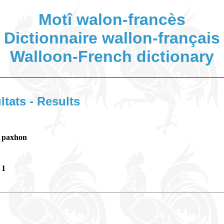
Motî walon-francès
Dictionnaire wallon-français
Walloon-French dictionary
ltats - Results
paxhon
1