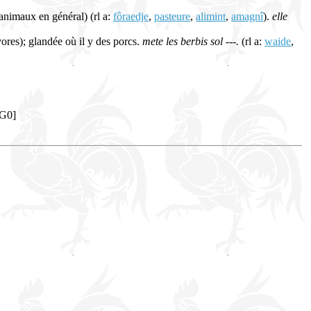
s animaux en général) (rl a:
fôraedje
,
pasteure
,
alimint
,
amagnî
).
elle
vores); glandée où il y des porcs.
mete les berbis sol ---.
(rl a:
waide
,
[G0]