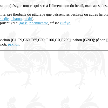
ration (désigne tout ce qui sert à l'alimentation du bétail, mais aussi de
airie, pré (herbage ou pâturage que paissent les bestiaux ou autres herbi
raedje
,
tchamp
,
paxhi
).
pulent. (rl a:
gasse
,
rinchinchete
, cråsse
eurêye
).
; pachon [C1,C9,C60,C65,C99,C106,G0,G209]; pahon [G209]; pâhon 
 motî:
paxhon
.