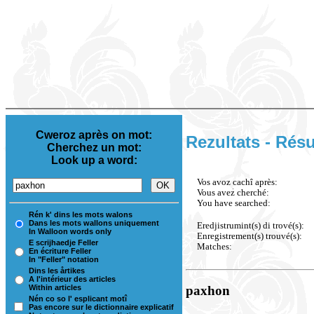
Cweroz après on mot:
Rezultats - Résu
Cherchez un mot:
Look up a word:
Vos avoz cachî après:
Vous avez cherché:
You have searched:
Rén k' dins les mots walons
Dans les mots wallons uniquement
Eredjistrumint(s) di trové(s):
In Walloon words only
Enregistrement(s) trouvé(s):
E scrijhaedje Feller
Matches:
En écriture Feller
In "Feller" notation
Dins les årtikes
A l'intérieur des articles
Within articles
paxhon
Nén co so l' esplicant motî
Pas encore sur le dictionnaire explicatif