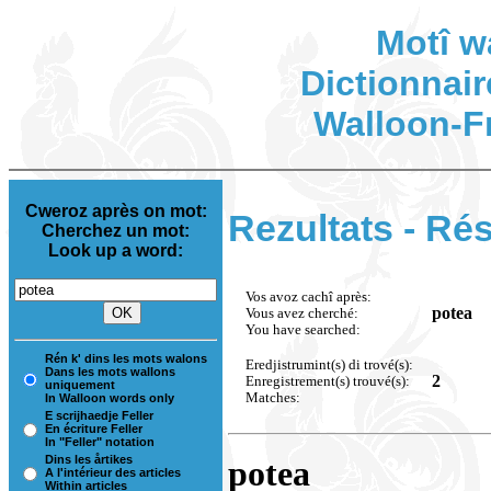
Motî w
Dictionnair
Walloon-F
Cweroz après on mot:
Rezultats - Rés
Cherchez un mot:
Look up a word:
Vos avoz cachî après:
potea
Vous avez cherché:
You have searched:
Rén k' dins les mots walons
Eredjistrumint(s) di trové(s):
Dans les mots wallons
2
Enregistrement(s) trouvé(s):
uniquement
Matches:
In Walloon words only
E scrijhaedje Feller
En écriture Feller
In "Feller" notation
Dins les årtikes
potea
A l'intérieur des articles
Within articles