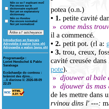
Nén co so l' esplicant motî
Pas encore sur le
potea (o.n.)
dictionnaire explicatif
Not yet on explanatory
dictionnary
• 1.
petite cavité da
Nén co rfondou
Pas encore normalisé
»
come måss trouve l
Not yet normalized
il a commencé.
Introduction en français
• 2.
petit pot. (rl a:
Adrovèdje è walon (sins xh)
Adrovaedje e walon (avou xh)
• 3.
trou, creux, foss
Programaedje :
cavité creusée dans 
Lorint Hendschel & Pablo
Saratxaga
pote
).
Ecråxhaedje do contnou :
»
djouwer al bale å
bråmint des djins...
...li dierinne li: 2026-08-09
22:29
»
djouwer ås mas 
de les mettre dans 
rvinou dins l' ---:
ma