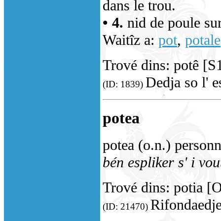
dans le trou.
• 4.
nid de poule sur
Waitîz a:
pot
,
potale
Trové dins: potê [S
Dedja so l' 
(ID: 1839)
potea
potea (o.n.) personn
bén espliker s' i vou
Trové dins: potia [
Rifondaedje 
(ID: 21470)