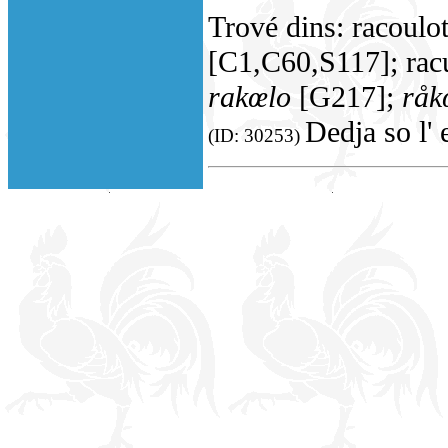
Trové dins: racoulo
[C1,C60,S117]; rac
rakœlo
[G217];
råk
Dedja so l' 
(ID: 30253)