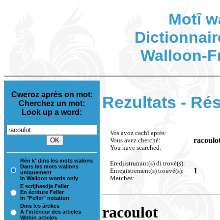
Motî w
Dictionnair
Walloon-F
Cweroz après on mot:
Rezultats - Rés
Cherchez un mot:
Look up a word:
Vos avoz cachî après:
racoulo
Vous avez cherché:
You have searched:
Rén k' dins les mots walons
Eredjistrumint(s) di trové(s):
Dans les mots wallons
1
Enregistrement(s) trouvé(s):
uniquement
Matches:
In Walloon words only
E scrijhaedje Feller
En écriture Feller
In "Feller" notation
Dins les årtikes
racoulot
A l'intérieur des articles
Within articles