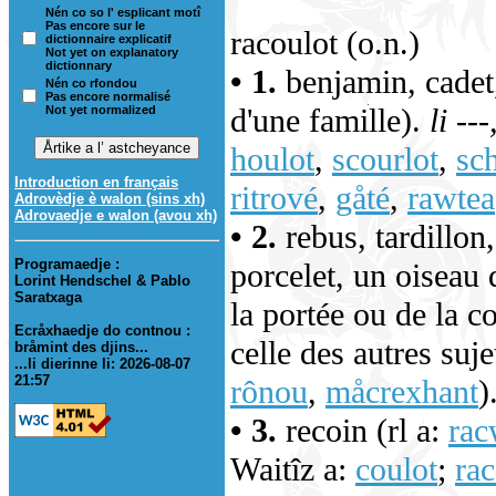
Nén co so l' esplicant motî
Pas encore sur le
racoulot (o.n.)
dictionnaire explicatif
Not yet on explanatory
dictionnary
• 1.
benjamin, cadet,
Nén co rfondou
Pas encore normalisé
d'une famille).
li --
Not yet normalized
houlot
,
scourlot
,
sch
Introduction en français
ritrové
,
gåté
,
rawtea
Adrovèdje è walon (sins xh)
Adrovaedje e walon (avou xh)
• 2.
rebus, tardillon
Programaedje :
porcelet, un oiseau
Lorint Hendschel & Pablo
Saratxaga
la portée ou de la c
Ecråxhaedje do contnou :
celle des autres suje
bråmint des djins...
...li dierinne li: 2026-08-07
21:57
rônou
,
måcrexhant
)
• 3.
recoin (rl a:
rac
Waitîz a:
coulot
;
rac